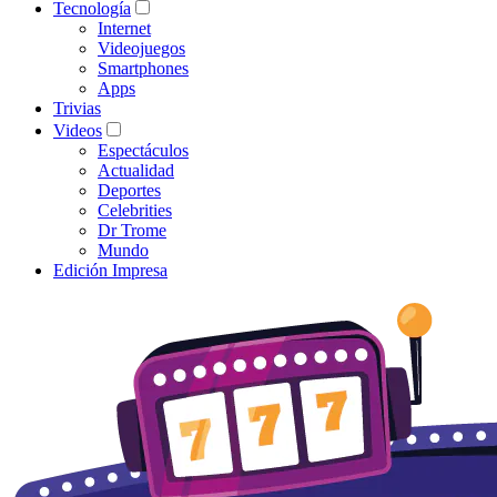
Tecnología
Internet
Videojuegos
Smartphones
Apps
Trivias
Videos
Espectáculos
Actualidad
Deportes
Celebrities
Dr Trome
Mundo
Edición Impresa