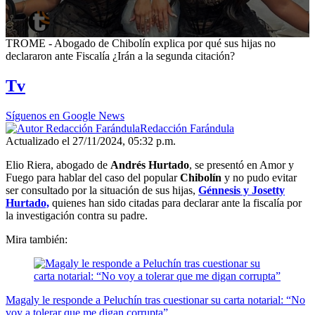
0
TROME - Abogado de Chibolín explica por qué sus hijas no
seconds
declararon ante Fiscalía ¿Irán a la segunda citación?
of
1
Tv
minute,
49
seconds
Síguenos en Google News
Redacción Farándula
Actualizado el 27/11/2024, 05:32 p.m.
Elio Riera, abogado de
Andrés Hurtado
, se presentó en Amor y
Fuego para hablar del caso del popular
Chibolín
y no pudo evitar
ser consultado por la situación de sus hijas,
Génnesis y Josetty
Hurtado,
quienes han sido citadas para declarar ante la fiscalía por
la investigación contra su padre.
Mira también:
Magaly le responde a Peluchín tras cuestionar su carta notarial: “No
voy a tolerar que me digan corrupta”