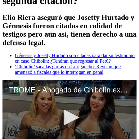
segunda citación?
Elio Riera aseguró que Josetty Hurtado y
Génnesis fueron citadas en calidad de
testigos pero aún así, tienen derecho a una
defensa legal.
Génessis y Josetty Hurtado son citadas para dar su testimonio
en caso Chibolín: ¿Tendrán que regresar al Perú?
‘Chibolín’ saca las garras en Lurigancho: Revelan que
amenazó a fiscales que lo interrogan en penal
TROME - Abogado de Chibolín explica por qué sus hijas no declararon ante Fiscalía ¿Irán a la segunda citación?