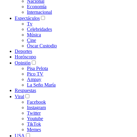
Nacional
Economía
Internacional
Espectáculos
Tv
Celebridades
Música
Cine
Óscar Custodio
Deportes
Horóscopo
Opinión
Pisa Pelota
Pico TV
Ampay
La Seño María
Respuestas
Viral
Facebook
Instagram
Twitter
Youtube
TikTok
Memes
USA