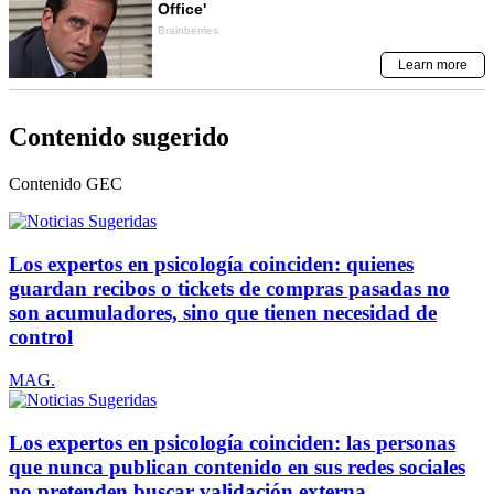
Contenido sugerido
Contenido
GEC
Los expertos en psicología coinciden: quienes
guardan recibos o tickets de compras pasadas no
son acumuladores, sino que tienen necesidad de
control
MAG.
Los expertos en psicología coinciden: las personas
que nunca publican contenido en sus redes sociales
no pretenden buscar validación externa