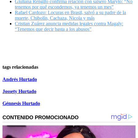
Giuliana Rengifo confirma relación con salsero Maryto: “No
tenemos por qué escondernos, ya tenemos un mes”
Rafael Cardozo: Locuras en Brasil, salvó a su padre de la
muerte, Chibolín, Cachaza, Nicola y más
Cristian Zuárez anuncia medidas legales contra Magaly:
“Tenemos que decir basta a los abusos”
tags relacionadas
Andrés Hurtado
Jossety Hurtado
Génnesis Hurtado