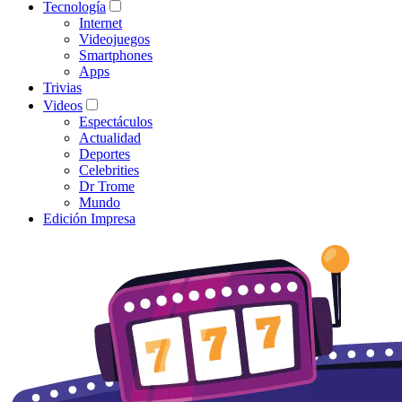
Tecnología
Internet
Videojuegos
Smartphones
Apps
Trivias
Videos
Espectáculos
Actualidad
Deportes
Celebrities
Dr Trome
Mundo
Edición Impresa