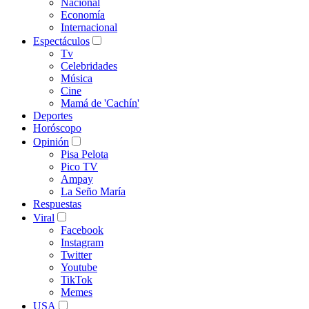
Nacional
Economía
Internacional
Espectáculos
Tv
Celebridades
Música
Cine
Mamá de 'Cachín'
Deportes
Horóscopo
Opinión
Pisa Pelota
Pico TV
Ampay
La Seño María
Respuestas
Viral
Facebook
Instagram
Twitter
Youtube
TikTok
Memes
USA