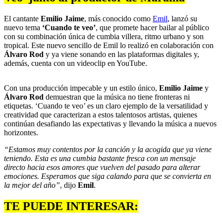
El cantante
Emilio Jaime
, más conocido como
Emil
, lanzó su
nuevo tema
‘Cuando te veo’
, que promete hacer bailar al público
con su combinación única de cumbia villera, ritmo urbano y son
tropical. Este nuevo sencillo de Emil lo realizó en colaboración con
Álvaro Rod
y ya viene sonando en las plataformas digitales y,
además, cuenta con un videoclip en YouTube.
Con una producción impecable y un estilo único,
Emilio Jaime
y
Álvaro Rod
demuestran que la música no tiene fronteras ni
etiquetas. ‘Cuando te veo’ es un claro ejemplo de la versatilidad y
creatividad que caracterizan a estos talentosos artistas, quienes
continúan desafiando las expectativas y llevando la música a nuevos
horizontes.
“Estamos muy contentos por la canción y la acogida que ya viene
teniendo. Esta es una cumbia bastante fresca con un mensaje
directo hacia esos amores que vuelven del pasado para alterar
emociones. Esperamos que siga calando para que se convierta en
la mejor del año”
, dijo
Emil
.
TE PUEDE INTERESAR: