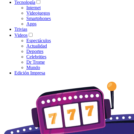
Tecnología
Internet
Videojuegos
Smartphones
Apps
Trivias
Videos
Espectáculos
Actualidad
Deportes
Celebrities
Dr Trome
Mundo
Edición Impresa