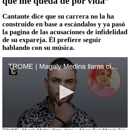
que me queda de por vida”
Cantante dice que su carrera no la ha
construido en base a escándalos y ya pasó
la pagina de las acusaciones de infidelidad
de su expareja. Él prefiere seguir
hablando con su música.
TROME | Magaly Medina llama cínico a Álvaro Rod (Magaly Tv)
0