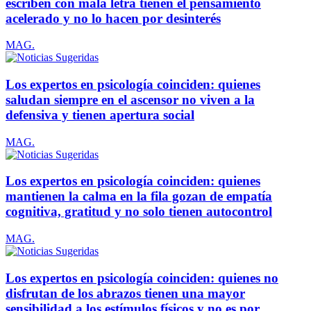
escriben con mala letra tienen el pensamiento
acelerado y no lo hacen por desinterés
MAG.
Los expertos en psicología coinciden: quienes
saludan siempre en el ascensor no viven a la
defensiva y tienen apertura social
MAG.
Los expertos en psicología coinciden: quienes
mantienen la calma en la fila gozan de empatía
cognitiva, gratitud y no solo tienen autocontrol
MAG.
Los expertos en psicología coinciden: quienes no
disfrutan de los abrazos tienen una mayor
sensibilidad a los estímulos físicos y no es por