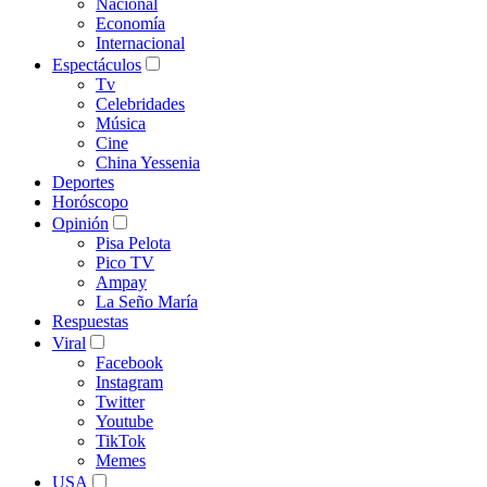
Nacional
Economía
Internacional
Espectáculos
Tv
Celebridades
Música
Cine
China Yessenia
Deportes
Horóscopo
Opinión
Pisa Pelota
Pico TV
Ampay
La Seño María
Respuestas
Viral
Facebook
Instagram
Twitter
Youtube
TikTok
Memes
USA