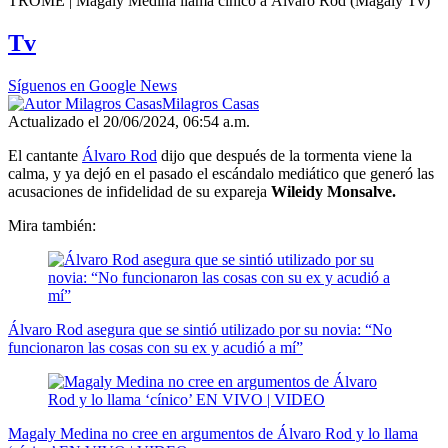
TROME | Magaly Medina llama cínico a Álvaro Rod (Magaly Tv)
seconds
of
Tv
5
minutes,
9
Síguenos en Google News
seconds
Milagros Casas
Actualizado el 20/06/2024, 06:54 a.m.
El cantante
Álvaro Rod
dijo que después de la tormenta viene la
calma, y ya dejó en el pasado el escándalo mediático que generó las
acusaciones de infidelidad de su expareja
Wileidy Monsalve.
Mira también:
Álvaro Rod asegura que se sintió utilizado por su novia: “No
funcionaron las cosas con su ex y acudió a mí”
Magaly Medina no cree en argumentos de Álvaro Rod y lo llama