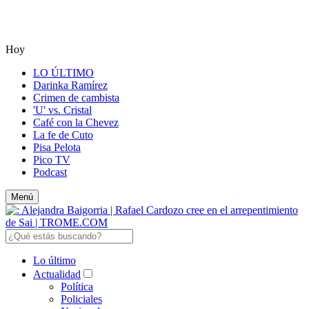
Hoy
LO ÚLTIMO
Darinka Ramírez
Crimen de cambista
'U' vs. Cristal
Café con la Chevez
La fe de Cuto
Pisa Pelota
Pico TV
Podcast
Menú
Lo último
Actualidad
Política
Policiales