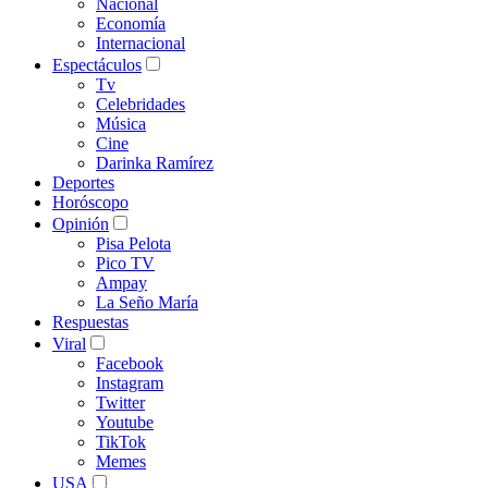
Nacional
Economía
Internacional
Espectáculos
Tv
Celebridades
Música
Cine
Darinka Ramírez
Deportes
Horóscopo
Opinión
Pisa Pelota
Pico TV
Ampay
La Seño María
Respuestas
Viral
Facebook
Instagram
Twitter
Youtube
TikTok
Memes
USA