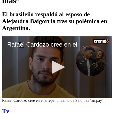
más”
El brasileño respaldó al esposo de
Alejandra Baigorria tras su polémica en
Argentina.
Rafael Cardozo cree en el arrepentimiento de Said tras ‘ampay’
0
Rafael Cardozo cree en el arrepentimiento de Said tras ‘ampay’
seconds
of
Tv
4