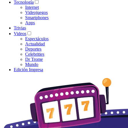
Tecnología
Internet
Videojuegos
Smartphones
Apps
Trivias
Videos
Espectáculos
Actualidad
Deportes
Celebrities
Dr Trome
Mundo
Edición Impresa