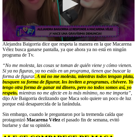
0
Alejandra Baigorria dice que respeta la manera en la que Macarena
seconds
Vélez busca ganarse pantalla, ya que ahora ya no está en ningún
of
programa de Tv.
5
minutes,
“No me molesta, las cosas se toman de quién viene y cómo vienen.
4
Si ya no figuras, ya no estás en un programa, tienen que buscar la
seconds
forma de figurar
. A mí no me molesta, mientras todos tengan plata,
busquen su forma de figurar, los inviten a programas, chévere. Yo
tengo otra forma de ganar mi dinero, pero no todos somos así, yo
respeto,
mientras no me afecte en lo más mínimo, no me importa”,
dijo Ale Baigorria dezlizando que Maca solo quiere un poco de luz
porque está desaparecida de la farándula.
Sin embargo, cuando le preguntaron por la tremenda caída que
protagonizó
Macarena Vélez
el pasado fin de semana, evitó
burlarse y dar su opinión.