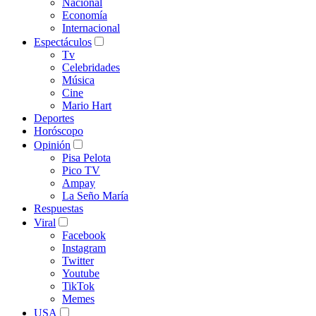
Nacional
Economía
Internacional
Espectáculos
Tv
Celebridades
Música
Cine
Mario Hart
Deportes
Horóscopo
Opinión
Pisa Pelota
Pico TV
Ampay
La Seño María
Respuestas
Viral
Facebook
Instagram
Twitter
Youtube
TikTok
Memes
USA