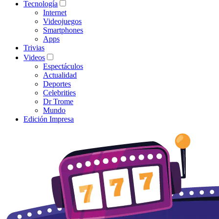
Tecnología
Internet
Videojuegos
Smartphones
Apps
Trivias
Videos
Espectáculos
Actualidad
Deportes
Celebrities
Dr Trome
Mundo
Edición Impresa