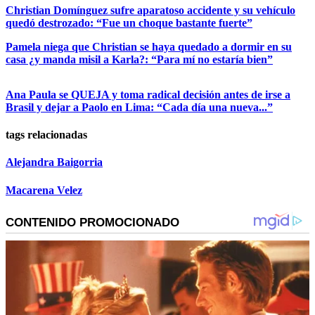
Christian Domínguez sufre aparatoso accidente y su vehículo
quedó destrozado: “Fue un choque bastante fuerte”
Pamela niega que Christian se haya quedado a dormir en su
casa ¿y manda misil a Karla?: “Para mí no estaría bien”
Ana Paula se QUEJA y toma radical decisión antes de irse a
Brasil y dejar a Paolo en Lima: “Cada día una nueva...”
tags relacionadas
Alejandra Baigorria
Macarena Velez