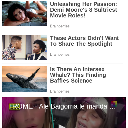
TROME - Ale Baigorria le manda misil a Maca Vélez tras hablar de cadena de Said: “Yo tengo otra forma de ganar mi dinero”