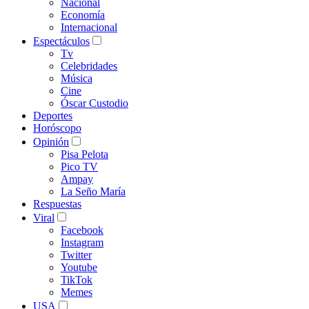
Nacional
Economía
Internacional
Espectáculos
Tv
Celebridades
Música
Cine
Óscar Custodio
Deportes
Horóscopo
Opinión
Pisa Pelota
Pico TV
Ampay
La Seño María
Respuestas
Viral
Facebook
Instagram
Twitter
Youtube
TikTok
Memes
USA