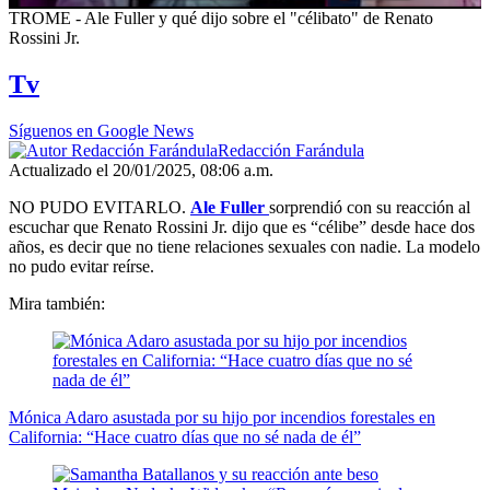
0
TROME - Ale Fuller y qué dijo sobre el "célibato" de Renato
of
Rossini Jr.
1
minute,
Tv
36
seconds
Síguenos en Google News
Redacción Farándula
Actualizado el 20/01/2025, 08:06 a.m.
NO PUDO EVITARLO.
Ale Fuller
sorprendió con su reacción al
escuchar que Renato Rossini Jr. dijo que es “célibe” desde hace dos
años, es decir que no tiene relaciones sexuales con nadie. La modelo
no pudo evitar reírse.
Mira también:
Mónica Adaro asustada por su hijo por incendios forestales en
California: “Hace cuatro días que no sé nada de él”