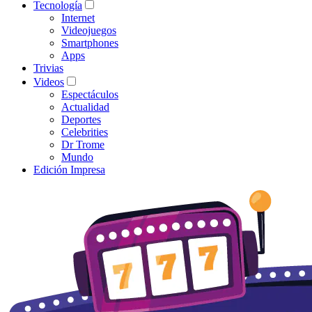
Tecnología
Internet
Videojuegos
Smartphones
Apps
Trivias
Videos
Espectáculos
Actualidad
Deportes
Celebrities
Dr Trome
Mundo
Edición Impresa