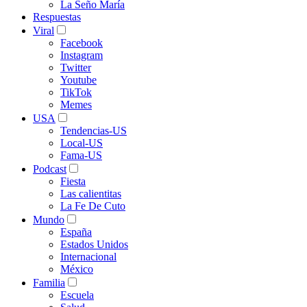
La Seño María
Respuestas
Viral
Facebook
Instagram
Twitter
Youtube
TikTok
Memes
USA
Tendencias-US
Local-US
Fama-US
Podcast
Fiesta
Las calientitas
La Fe De Cuto
Mundo
España
Estados Unidos
Internacional
México
Familia
Escuela