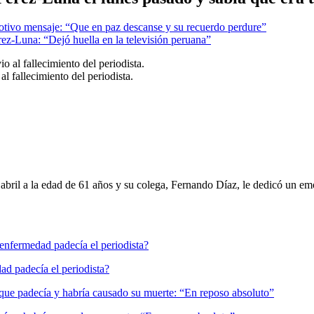
otivo mensaje: “Que en paz descanse y su recuerdo perdure”
z-Luna: “Dejó huella en la televisión peruana”
l fallecimiento del periodista.
e abril a la edad de 61 años y su colega, Fernando Díaz, le dedicó un e
d padecía el periodista?