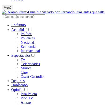
Menú
Lo último
Actualidad
Política
Policiales
Nacional
Economía
Internacional
Espectáculos
Tv
Celebridades
Música
Cine
Óscar Custodio
Deportes
Horóscopo
Opinión
Pisa Pelota
Pico TV
Ampay