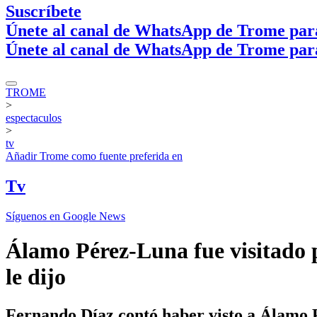
Suscríbete
Únete al canal de WhatsApp de Trome par
Únete al canal de WhatsApp de Trome par
TROME
>
espectaculos
>
tv
Añadir
Trome
como fuente preferida en
Tv
Síguenos en Google News
Álamo Pérez-Luna fue visitado p
le dijo
Fernando Díaz contó haber visto a Álamo P