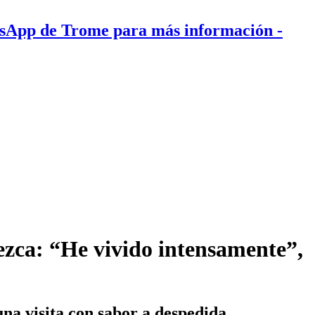
tsApp de Trome para más información
-
ezca: “He vivido intensamente”,
na visita con sabor a despedida.