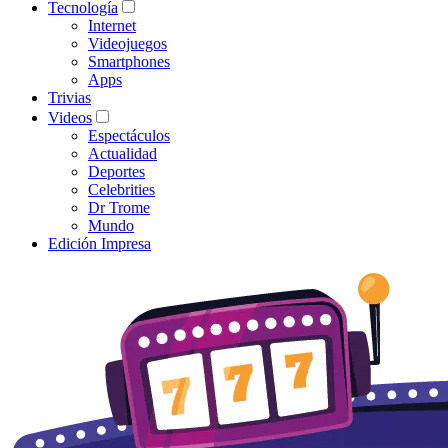
Tecnología
Internet
Videojuegos
Smartphones
Apps
Trivias
Videos
Espectáculos
Actualidad
Deportes
Celebrities
Dr Trome
Mundo
Edición Impresa