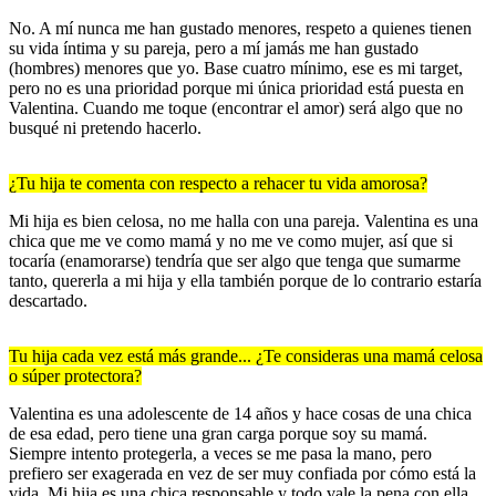
No. A mí nunca me han gustado menores, respeto a quienes tienen
su vida íntima y su pareja, pero a mí jamás me han gustado
(hombres) menores que yo. Base cuatro mínimo, ese es mi target,
pero no es una prioridad porque mi única prioridad está puesta en
Valentina. Cuando me toque (encontrar el amor) será algo que no
busqué ni pretendo hacerlo.
¿Tu hija te comenta con respecto a rehacer tu vida amorosa?
Mi hija es bien celosa, no me halla con una pareja. Valentina es una
chica que me ve como mamá y no me ve como mujer, así que si
tocaría (enamorarse) tendría que ser algo que tenga que sumarme
tanto, quererla a mi hija y ella también porque de lo contrario estaría
descartado.
Tu hija cada vez está más grande... ¿Te consideras una mamá celosa
o súper protectora?
Valentina es una adolescente de 14 años y hace cosas de una chica
de esa edad, pero tiene una gran carga porque soy su mamá.
Siempre intento protegerla, a veces se me pasa la mano, pero
prefiero ser exagerada en vez de ser muy confiada por cómo está la
vida. Mi hija es una chica responsable y todo vale la pena con ella.