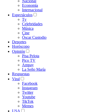
Nacional
Economía
Internacional
Espectáculos
Tv
Celebridades
Música
Cine
Óscar Custodio
Deportes
Horóscopo
Opinión
Pisa Pelota
Pico TV
Ampay
La Seño María
Respuestas
Viral
Facebook
Instagram
Twitter
Youtube
TikTok
Memes
USA