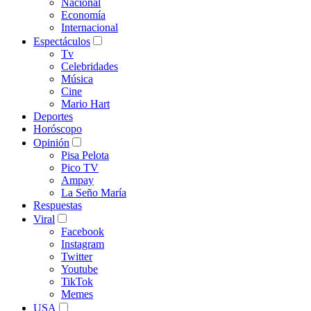
Nacional
Economía
Internacional
Espectáculos
Tv
Celebridades
Música
Cine
Mario Hart
Deportes
Horóscopo
Opinión
Pisa Pelota
Pico TV
Ampay
La Seño María
Respuestas
Viral
Facebook
Instagram
Twitter
Youtube
TikTok
Memes
USA