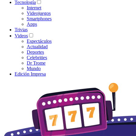
Tecnología
Internet
Videojuegos
Smartphones
Apps
Trivias
Videos
Espectáculos
Actualidad
Deportes
Celebrities
Dr Trome
Mundo
Edición Impresa