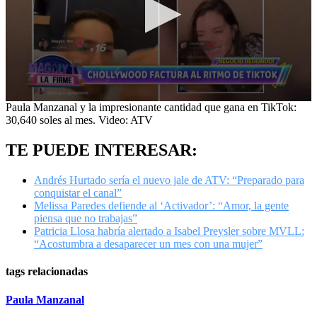
0
Paula Manzanal y la impresionante cantidad que gana en TikTok:
seconds
30,640 soles al mes. Video: ATV
of
5
TE PUEDE INTERESAR:
minutes,
36
seconds
Andrés Hurtado sería el nuevo jale de ATV: “Preparado para
conquistar el canal”
Melissa Paredes defiende al ‘Activador’: “Amor, la gente
piensa que no trabajas”
Patricia Llosa habría alertado a Isabel Preysler sobre MVLL:
“Acostumbra a desaparecer un mes con una mujer”
tags relacionadas
Paula Manzanal