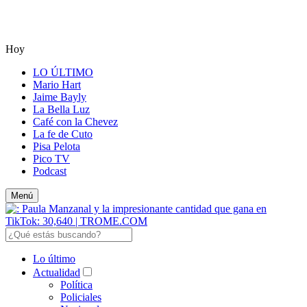
Hoy
LO ÚLTIMO
Mario Hart
Jaime Bayly
La Bella Luz
Café con la Chevez
La fe de Cuto
Pisa Pelota
Pico TV
Podcast
Menú
Lo último
Actualidad
Política
Policiales