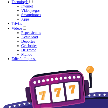
Tecnología
Internet
Videojuegos
Smartphones
Apps
Trivias
Videos
Espectáculos
Actualidad
Deportes
Celebrities
Dr Trome
Mundo
Edición Impresa