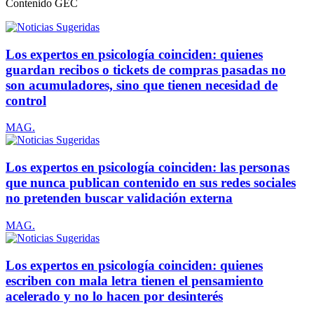
Contenido
GEC
Los expertos en psicología coinciden: quienes
guardan recibos o tickets de compras pasadas no
son acumuladores, sino que tienen necesidad de
control
MAG.
Los expertos en psicología coinciden: las personas
que nunca publican contenido en sus redes sociales
no pretenden buscar validación externa
MAG.
Los expertos en psicología coinciden: quienes
escriben con mala letra tienen el pensamiento
acelerado y no lo hacen por desinterés