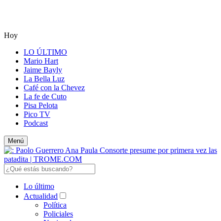
Hoy
LO ÚLTIMO
Mario Hart
Jaime Bayly
La Bella Luz
Café con la Chevez
La fe de Cuto
Pisa Pelota
Pico TV
Podcast
Menú
Lo último
Actualidad
Política
Policiales