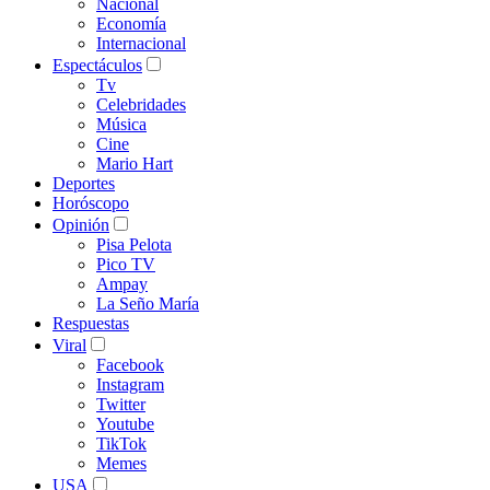
Nacional
Economía
Internacional
Espectáculos
Tv
Celebridades
Música
Cine
Mario Hart
Deportes
Horóscopo
Opinión
Pisa Pelota
Pico TV
Ampay
La Seño María
Respuestas
Viral
Facebook
Instagram
Twitter
Youtube
TikTok
Memes
USA