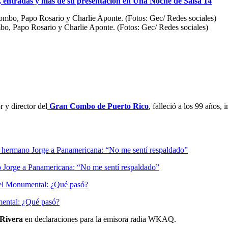
 entradas y más de su presentación en Una Noche de Salsa 14
ombo, Papo Rosario y Charlie Aponte. (Fotos: Gec/ Redes sociales)
r y director del
Gran Combo de Puerto Rico
, falleció a los 99 años,
o Jorge a Panamericana: “No me sentí respaldado”
mental: ¿Qué pasó?
r Rivera
en declaraciones para la emisora radia WKAQ.