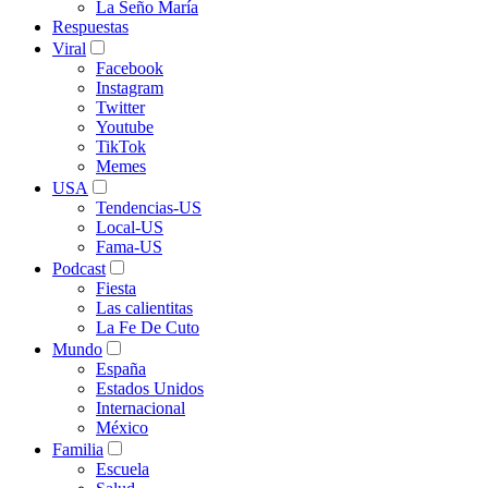
La Seño María
Respuestas
Viral
Facebook
Instagram
Twitter
Youtube
TikTok
Memes
USA
Tendencias-US
Local-US
Fama-US
Podcast
Fiesta
Las calientitas
La Fe De Cuto
Mundo
España
Estados Unidos
Internacional
México
Familia
Escuela