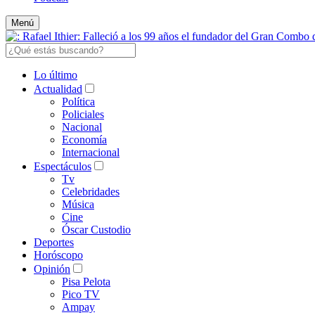
Menú
Lo último
Actualidad
Política
Policiales
Nacional
Economía
Internacional
Espectáculos
Tv
Celebridades
Música
Cine
Óscar Custodio
Deportes
Horóscopo
Opinión
Pisa Pelota
Pico TV
Ampay