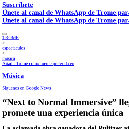
Suscríbete
Únete al canal de WhatsApp de Trome par
Únete al canal de WhatsApp de Trome par
TROME
>
espectaculos
>
musica
Añadir
Trome
como fuente preferida en
Música
Síguenos en Google News
“Next to Normal Immersive” ll
promete una experiencia única
La aclamada obra ganadora del Pulitzer at