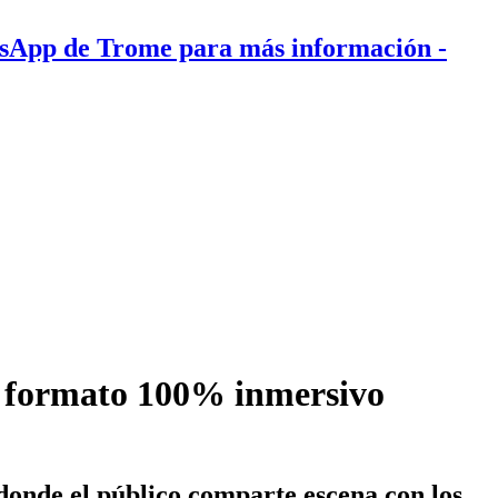
tsApp de Trome para más información
-
n formato 100% inmersivo
onde el público comparte escena con los