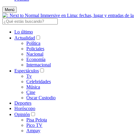
Menú
Lo último
Actualidad
Política
Policiales
Nacional
Economía
Internacional
Espectáculos
Tv
Celebridades
Música
Cine
Óscar Custodio
Deportes
Horóscopo
Opinión
Pisa Pelota
Pico TV
Ampay