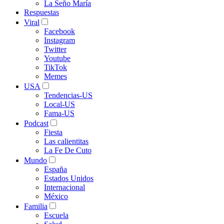
La Seño María
Respuestas
Viral
Facebook
Instagram
Twitter
Youtube
TikTok
Memes
USA
Tendencias-US
Local-US
Fama-US
Podcast
Fiesta
Las calientitas
La Fe De Cuto
Mundo
España
Estados Unidos
Internacional
México
Familia
Escuela