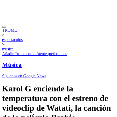
TROME
>
espectaculos
>
musica
Añadir
Trome
como fuente preferida en
Música
Síguenos en Google News
Karol G enciende la
temperatura con el estreno de
videoclip de Watati, la canción