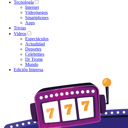
Tecnología
Internet
Videojuegos
Smartphones
Apps
Trivias
Videos
Espectáculos
Actualidad
Deportes
Celebrities
Dr Trome
Mundo
Edición Impresa