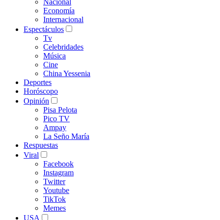
Nacional
Economía
Internacional
Espectáculos
Tv
Celebridades
Música
Cine
China Yessenia
Deportes
Horóscopo
Opinión
Pisa Pelota
Pico TV
Ampay
La Seño María
Respuestas
Viral
Facebook
Instagram
Twitter
Youtube
TikTok
Memes
USA