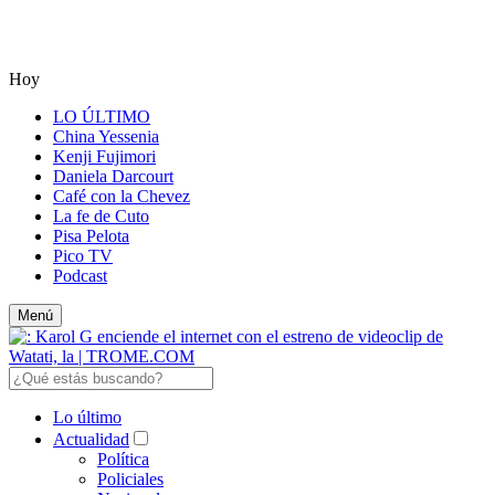
Hoy
LO ÚLTIMO
China Yessenia
Kenji Fujimori
Daniela Darcourt
Café con la Chevez
La fe de Cuto
Pisa Pelota
Pico TV
Podcast
Menú
Lo último
Actualidad
Política
Policiales