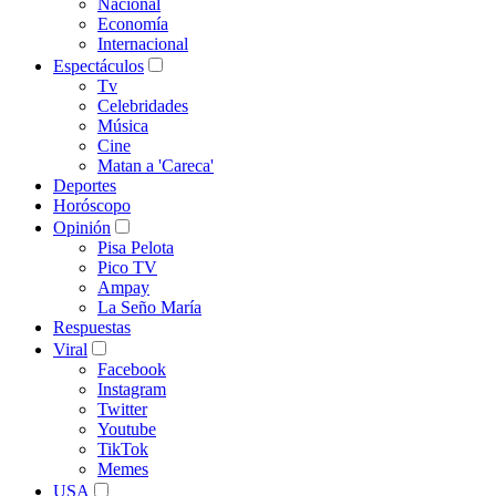
Nacional
Economía
Internacional
Espectáculos
Tv
Celebridades
Música
Cine
Matan a 'Careca'
Deportes
Horóscopo
Opinión
Pisa Pelota
Pico TV
Ampay
La Seño María
Respuestas
Viral
Facebook
Instagram
Twitter
Youtube
TikTok
Memes
USA