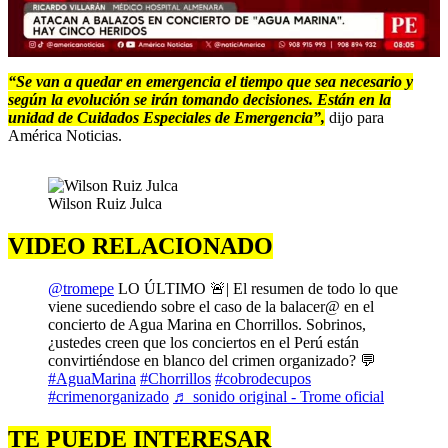
00:00
/
01:08
“Se van a quedar en emergencia el tiempo que sea necesario y
según la evolución se irán tomando decisiones. Están en la
unidad de Cuidados Especiales de Emergencia”,
dijo para
América Noticias.
Wilson Ruiz Julca
VIDEO RELACIONADO
@tromepe
LO ÚLTIMO 🚨| El resumen de todo lo que
viene sucediendo sobre el caso de la balacer@ en el
concierto de Agua Marina en Chorrillos. Sobrinos,
¿ustedes creen que los conciertos en el Perú están
convirtiéndose en blanco del crimen organizado? 💬
#AguaMarina
#Chorrillos
#cobrodecupos
#crimenorganizado
♬ sonido original - Trome oficial
TE PUEDE INTERESAR