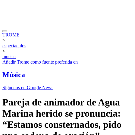
TROME
>
espectaculos
>
musica
Añadir
Trome
como fuente preferida en
Música
Síguenos en Google News
Pareja de animador de Agua
Marina herido se pronuncia:
“Estamos consternados, pido