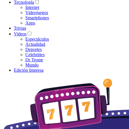
Tecnología
Internet
Videojuegos
Smartphones
Apps
Trivias
Videos
Espectáculos
Actualidad
Deportes
Celebrities
Dr Trome
Mundo
Edición Impresa