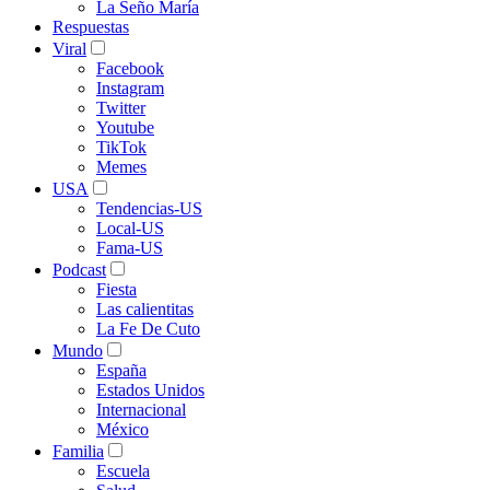
La Seño María
Respuestas
Viral
Facebook
Instagram
Twitter
Youtube
TikTok
Memes
USA
Tendencias-US
Local-US
Fama-US
Podcast
Fiesta
Las calientitas
La Fe De Cuto
Mundo
España
Estados Unidos
Internacional
México
Familia
Escuela