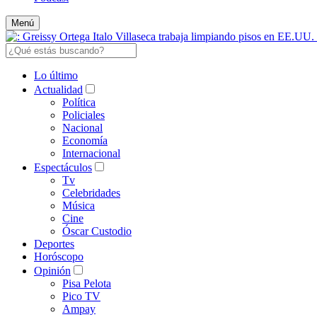
Menú
Lo último
Actualidad
Política
Policiales
Nacional
Economía
Internacional
Espectáculos
Tv
Celebridades
Música
Cine
Óscar Custodio
Deportes
Horóscopo
Opinión
Pisa Pelota
Pico TV
Ampay