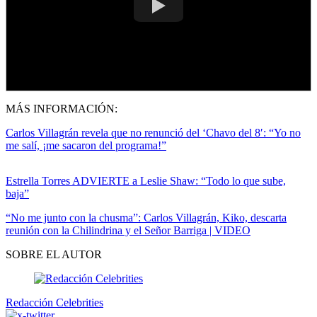
MÁS INFORMACIÓN:
Carlos Villagrán revela que no renunció del ‘Chavo del 8′: “Yo no
me salí, ¡me sacaron del programa!”
Estrella Torres ADVIERTE a Leslie Shaw: “Todo lo que sube,
baja”
“No me junto con la chusma”: Carlos Villagrán, Kiko, descarta
reunión con la Chilindrina y el Señor Barriga | VIDEO
SOBRE EL AUTOR
Redacción Celebrities