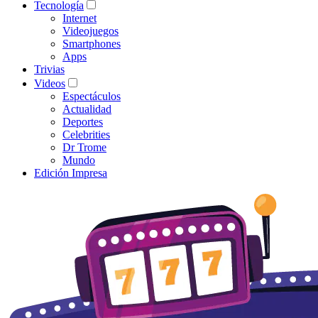
Tecnología
Internet
Videojuegos
Smartphones
Apps
Trivias
Videos
Espectáculos
Actualidad
Deportes
Celebrities
Dr Trome
Mundo
Edición Impresa