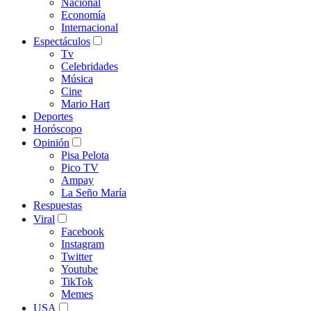
Nacional
Economía
Internacional
Espectáculos
Tv
Celebridades
Música
Cine
Mario Hart
Deportes
Horóscopo
Opinión
Pisa Pelota
Pico TV
Ampay
La Seño María
Respuestas
Viral
Facebook
Instagram
Twitter
Youtube
TikTok
Memes
USA