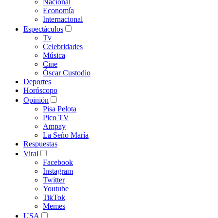
Nacional
Economía
Internacional
Espectáculos
Tv
Celebridades
Música
Cine
Óscar Custodio
Deportes
Horóscopo
Opinión
Pisa Pelota
Pico TV
Ampay
La Seño María
Respuestas
Viral
Facebook
Instagram
Twitter
Youtube
TikTok
Memes
USA