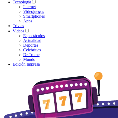
Tecnología
Internet
Videojuegos
Smartphones
Apps
Trivias
Videos
Espectáculos
Actualidad
Deportes
Celebrities
Dr Trome
Mundo
Edición Impresa