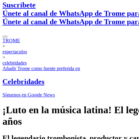
Suscríbete
Únete al canal de WhatsApp de Trome par
Únete al canal de WhatsApp de Trome par
TROME
>
espectaculos
>
celebridades
Añadir
Trome
como fuente preferida en
Celebridades
Síguenos en Google News
¡Luto en la música latina! El leg
años
El legendario trombonista, productor y can