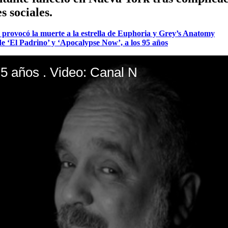
 sociales.
 provocó la muerte a la estrella de Euphoria y Grey’s Anatomy
e ‘El Padrino’ y ‘Apocalypse Now’, a los 95 años
75 años . Video: Canal N