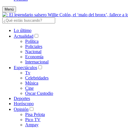
Menú
Lo último
Actualidad
Política
Policiales
Nacional
Economía
Internacional
Espectáculos
Tv
Celebridades
Música
Cine
Óscar Custodio
Deportes
Horóscopo
Opinión
Pisa Pelota
Pico TV
Ampay