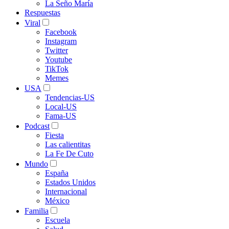
La Seño María
Respuestas
Viral
Facebook
Instagram
Twitter
Youtube
TikTok
Memes
USA
Tendencias-US
Local-US
Fama-US
Podcast
Fiesta
Las calientitas
La Fe De Cuto
Mundo
España
Estados Unidos
Internacional
México
Familia
Escuela