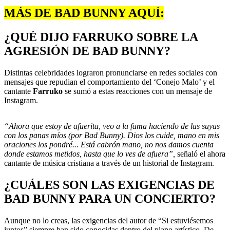
MÁS DE BAD BUNNY AQUÍ:
¿QUÉ DIJO FARRUKO SOBRE LA
AGRESIÓN DE BAD BUNNY?
Distintas celebridades lograron pronunciarse en redes sociales con
mensajes que repudian el comportamiento del ‘Conejo Malo’ y el
cantante
Farruko
se sumó a estas reacciones con un mensaje de
Instagram.
“Ahora que estoy de afuerita, veo a la fama haciendo de las suyas
con los panas míos (por Bad Bunny). Dios los cuide, mano en mis
oraciones los pondré... Está cabrón mano, no nos damos cuenta
donde estamos metidos, hasta que lo ves de afuera”,
señaló el ahora
cantante de música cristiana a través de un historial de Instagram.
¿CUÁLES SON LAS EXIGENCIAS DE
BAD BUNNY PARA UN CONCIERTO?
Aunque no lo creas, las exigencias del autor de “Si estuviésemos
juntos” siempre han sido conocidas dentro del plano artístico. De