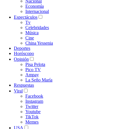
Nacional
Economía
Internacional
Espectáculos
Tv
Celebridades
Música
Cine
China Yessenia
Deportes
Horóscopo
Opinión
Pisa Pelota
Pico TV
Ampay
La Seño María
Respuestas
Viral
Facebook
Instagram
Twitter
Youtube
TikTok
Memes
USA