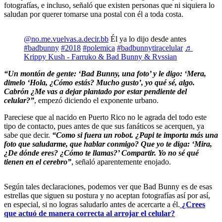
fotografías, e incluso, señaló que existen personas que ni siquiera lo
saludan por querer tomarse una postal con él a toda costa.
@no.me.vuelvas.a.decir.bb
Él ya lo dijo desde antes
#badbunny
#2018
#polemica
#badbunnytiracelular
♬
Krippy Kush - Farruko & Bad Bunny & Rvssian
“Un montón de gente: ‘Bad Bunny, una foto’ y le digo: ‘Mera,
dimelo ‘Hola, ¿Cómo estás? Mucho gusto’, yo qué sé, algo.
Cabrón ¿Me vas a dejar plantado por estar pendiente del
celular?”
, empezó diciendo el exponente urbano.
Pareciese que al nacido en Puerto Rico no le agrada del todo este
tipo de contacto, pues antes de que sus fanáticos se acerquen, ya
sabe que decir.
“Como si fuera un robot. ¿Papi te importa más una
foto que saludarme, que hablar conmigo? Que yo te diga: ‘Mira,
¿De dónde eres? ¿Cómo te llamas?’ Compartir. Yo no sé qué
tienen en el cerebro”
, señaló aparentemente enojado.
Según tales declaraciones, podemos ver que Bad Bunny es de esas
estrellas que siguen su postura y no aceptan fotografías así por así,
en especial, si no logras saludarlo antes de acercarte a él.
¿Crees
que actuó de manera correcta al arrojar el celular?