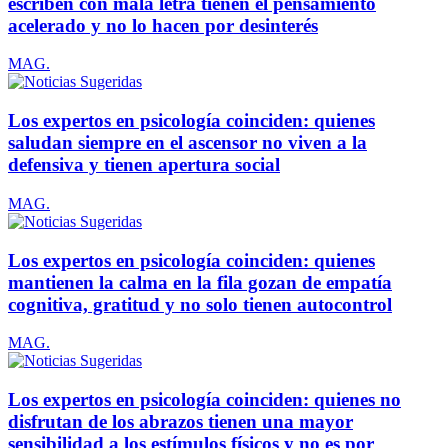
escriben con mala letra tienen el pensamiento
acelerado y no lo hacen por desinterés
MAG.
Los expertos en psicología coinciden: quienes
saludan siempre en el ascensor no viven a la
defensiva y tienen apertura social
MAG.
Los expertos en psicología coinciden: quienes
mantienen la calma en la fila gozan de empatía
cognitiva, gratitud y no solo tienen autocontrol
MAG.
Los expertos en psicología coinciden: quienes no
disfrutan de los abrazos tienen una mayor
sensibilidad a los estímulos físicos y no es por