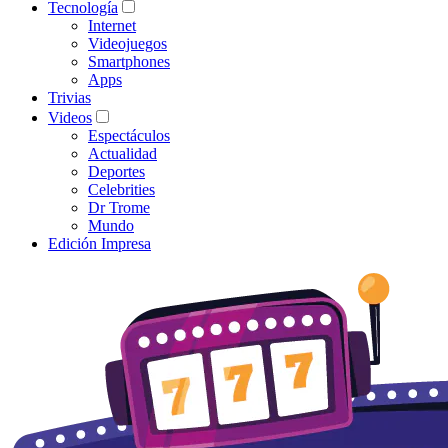
Tecnología
Internet
Videojuegos
Smartphones
Apps
Trivias
Videos
Espectáculos
Actualidad
Deportes
Celebrities
Dr Trome
Mundo
Edición Impresa