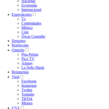
Nacional
Economía
Internacional
Espectáculos
Tv
Celebridades
Música
Cine
Óscar Custodio
Deportes
Horóscopo
Opinión
Pisa Pelota
Pico TV
Ampay
La Seño María
Respuestas
Viral
Facebook
Instagram
Twitter
Youtube
TikTok
Memes
USA