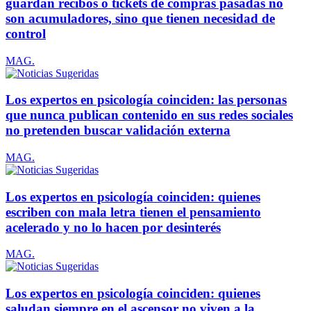
guardan recibos o tickets de compras pasadas no
son acumuladores, sino que tienen necesidad de
control
MAG.
Los expertos en psicología coinciden: las personas
que nunca publican contenido en sus redes sociales
no pretenden buscar validación externa
MAG.
Los expertos en psicología coinciden: quienes
escriben con mala letra tienen el pensamiento
acelerado y no lo hacen por desinterés
MAG.
Los expertos en psicología coinciden: quienes
saludan siempre en el ascensor no viven a la