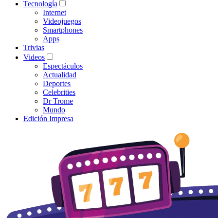
Tecnología
Internet
Videojuegos
Smartphones
Apps
Trivias
Videos
Espectáculos
Actualidad
Deportes
Celebrities
Dr Trome
Mundo
Edición Impresa