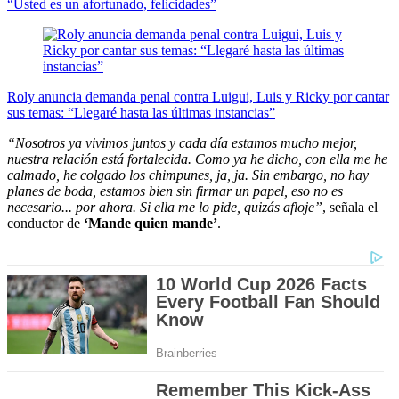
“Usted es un afortunado, felicidades”
Roly anuncia demanda penal contra Luigui, Luis y Ricky por cantar
sus temas: “Llegaré hasta las últimas instancias”
“Nosotros ya vivimos juntos y cada día estamos mucho mejor,
nuestra relación está fortalecida. Como ya he dicho, con ella me he
calmado, he colgado los chimpunes, ja, ja. Sin embargo, no hay
planes de boda, estamos bien sin firmar un papel, eso no es
necesario... por ahora. Si ella me lo pide, quizás afloje”
, señala el
conductor de
‘Mande quien mande’
.