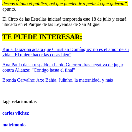
deseos a todo el público, así que pueden ir a pedir lo que quieran”
,
apuntó.
El Circo de las Estrellas iniciará temporada este 18 de julio y estará
ubicado en el Parque de las Leyendas de San Miguel.
TE PUEDE INTERESAR:
Karla Tarazona aclara que Christian Domínguez no es el amor de su
vida: “Él quiere hacer las cosas bien”
Ana Paula da su respaldo a Paolo Guerrero tras negativa de jugar
contra Alianza: “Contigo hasta el final”
Brenda Carvalho: Axe Bahía, Julinho, la maternidad, y más
tags relacionadas
carlos vilchez
matrimonio