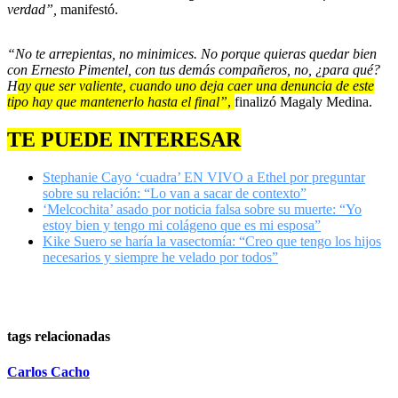
verdad”,
manifestó.
“No te arrepientas, no minimices. No porque quieras quedar bien
con Ernesto Pimentel, con tus demás compañeros, no, ¿para qué?
H
ay que ser valiente, cuando uno deja caer una denuncia de este
tipo hay que mantenerlo hasta el final”
,
finalizó Magaly Medina.
TE PUEDE INTERESAR
Stephanie Cayo ‘cuadra’ EN VIVO a Ethel por preguntar
sobre su relación: “Lo van a sacar de contexto”
‘Melcochita’ asado por noticia falsa sobre su muerte: “Yo
estoy bien y tengo mi colágeno que es mi esposa”
Kike Suero se haría la vasectomía: “Creo que tengo los hijos
necesarios y siempre he velado por todos”
tags relacionadas
Carlos Cacho