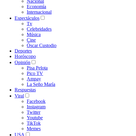
Nacional
Economía
Internacional
Espectáculos
Tv
Celebridades
Música
Cine
Óscar Custodio
Deportes
Horóscopo
Opinión
Pisa Pelota
Pico TV
Ampay
La Seño María
Respuestas
Viral
Facebook
Instagram
Twitter
Youtube
TikTok
Memes
USA