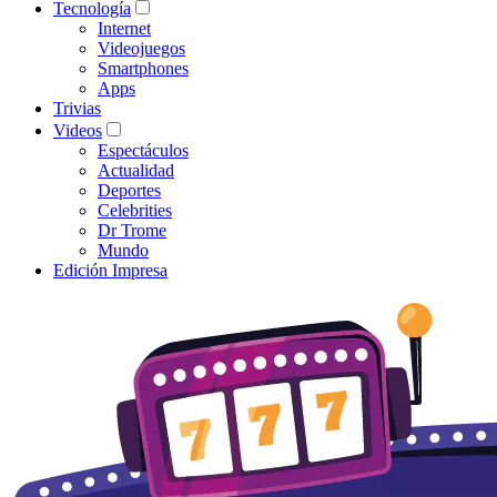
Tecnología
Internet
Videojuegos
Smartphones
Apps
Trivias
Videos
Espectáculos
Actualidad
Deportes
Celebrities
Dr Trome
Mundo
Edición Impresa