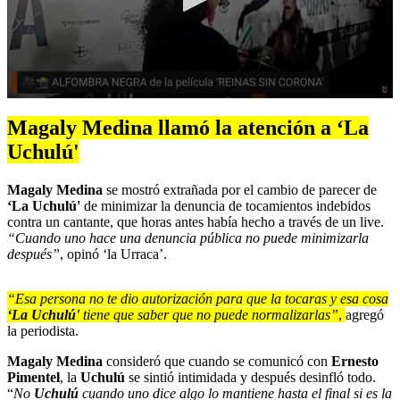
0
seconds
Magaly Medina llamó la atención a ‘La
of
2
Uchulú'
minutes,
54
Magaly Medina
se mostró extrañada por el cambio de parecer de
seconds
‘La Uchulú'
de minimizar la denuncia de tocamientos indebidos
contra un cantante, que horas antes había hecho a través de un live.
“Cuando uno hace una denuncia pública no puede minimizarla
después”
, opinó ‘la Urraca’.
“Esa persona no te dio autorización para que la tocaras y esa cosa
‘La Uchulú'
tiene que saber que no puede normalizarlas”
,
agregó
la periodista.
Magaly Medina
consideró que cuando se comunicó con
Ernesto
Pimentel
, la
Uchulú
se sintió intimidada y después desinfló todo.
“
No
Uchulú
cuando uno dice algo lo mantiene hasta el final si es la