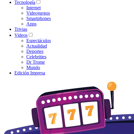
Tecnología
Internet
Videojuegos
Smartphones
Apps
Trivias
Videos
Espectáculos
Actualidad
Deportes
Celebrities
Dr Trome
Mundo
Edición Impresa