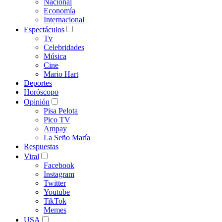
Nacional
Economía
Internacional
Espectáculos
Tv
Celebridades
Música
Cine
Mario Hart
Deportes
Horóscopo
Opinión
Pisa Pelota
Pico TV
Ampay
La Seño María
Respuestas
Viral
Facebook
Instagram
Twitter
Youtube
TikTok
Memes
USA