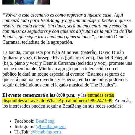
“Volver a este escenario es como regresar a nuestra casa. Aquí
comenzó todo para BeatBang, y hay una atmósfera beatlera que se
respira en cada rincón. Sin duda, será un encuentro muy especial
con nuestros seguidores y con quienes disfrutan de la música de The
Beatles, que sigue trascendiendo generaciones”
, comentó Dennis
Carranza, tecladista de la agrupación.
La banda, compuesta por Iván Mindreau (batería), David Durán
(guitarra y voz), Giussepe Rivas (guitarra y voz), Daniel Reátegui
(bajo, piano y voz) y Dennis Carranza (teclados y voz), promete una
noche memorable. Mindreau agregó que la interacción con el
público le dará un toque especial al evento: “Estamos seguros de
que será una noche divertida y especial, en la que todos podremos
seguir deleitándonos con el legado musical de The Beatles”.
El evento comenzará a las 8:00 p.m.
, y las
entradas están
disponibles a través de WhatsApp al número 989 247 999
. Además,
los interesados pueden seguir a BeatBang en sus redes sociales:
Facebook:
BeatBang
Instagram:
@beatbangperu
TikTok:
@beatbangperu