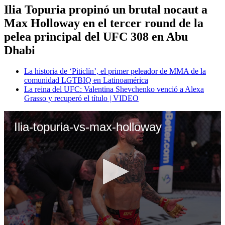
Ilia Topuria propinó un brutal nocaut a
Max Holloway en el tercer round de la
pelea principal del UFC 308 en Abu
Dhabi
La historia de ‘Piticlín’, el primer peleador de MMA de la
comunidad LGTBIQ en Latinoamérica
La reina del UFC: Valentina Shevchenko venció a Alexa
Grasso y recuperó el título | VIDEO
Ilia-topuria-vs-max-holloway