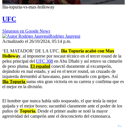
0
Ilia-topuria-vs-max-holloway
seconds
of
UFC
48
seconds
Síguenos en Google News
Rodrigo Jauregui
Actualizado el 26/10/2024, 05:14 p.m.
‘EL MATADOR’ DE LA UFC.
Ilia Topuria acabó con Max
Hollowa
y
, al imponerse por nocaut técnico en el tercer round de la
pelea principal del
UFC 308
en Abu Dhabi y así retuvo su cinturón
de peso pluma.
El español
conectó duramente al excampeón,
dejándolo en mal estado, y así en el tercer round, un cruzado de
izquierda derrumbó al hawaiano, para terminarlo con golpes. Así
Ilia Topuria
suma otra gran victoria en su carrera y confirma que es
el mejor en la división.
El hombre que nunca había sido noqueado, el que tenía la mejor
quijada y el mejor boxeo; sucumbió claramente ante el poder de los
puños de
Topuria.
Desde el primer asalto se notó la mayor
agresividad del campeón ante el desconcierto del exmonarca.