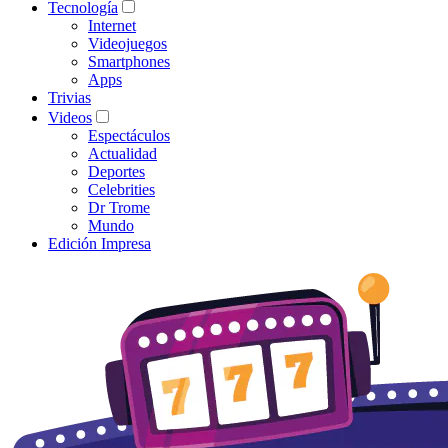
Tecnología
Internet
Videojuegos
Smartphones
Apps
Trivias
Videos
Espectáculos
Actualidad
Deportes
Celebrities
Dr Trome
Mundo
Edición Impresa