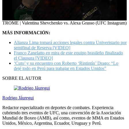
0
TROME | Valentina Shevchenko vs. Alexa Grasso (UFC Instagram)
seconds
of
MÁS INFORMACIÓN:
22
seconds
Alianza Lima tomará acciones legales contra Univeristario por
semifinal de Reserva [VIDEO]
Franco Zanelatto en mira de este equipo brasileño finalizado
el Clausura [VIDEO]
‘Cuto’ y su encuentro con Roberto ‘Rintintín’ Drago: “Lo
dejé todo en Perú para trabajar en Estados Unidos”
SOBRE EL AUTOR
Rodrigo Jáuregui
Redactor especializado en deportes de combates. Experiencia
cubriendo tres eventos de UFC, una convención de la Asociación
Mundial de Boxeo (AMB), así como, eventos de MMA en Estados
Unidos, México, Argentina, Ecuador, Uruguay y Perú.