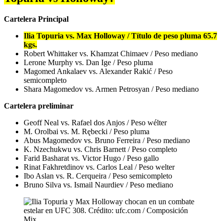
Cartelera Principal
Ilia Topuria vs. Max Holloway / Título de peso pluma 65.7
kgs.
Robert Whittaker vs. Khamzat Chimaev / Peso mediano
Lerone Murphy vs. Dan Ige / Peso pluma
Magomed Ankalaev vs. Alexander Rakić / Peso
semicompleto
Shara Magomedov vs. Armen Petrosyan / Peso mediano
Cartelera preliminar
Geoff Neal vs. Rafael dos Anjos / Peso wélter
M. Orolbai vs. M. Rębecki / Peso pluma
Abus Magomedov vs. Bruno Ferreira / Peso mediano
K. Nzechukwu vs. Chris Barnett / Peso completo
Farid Basharat vs. Victor Hugo / Peso gallo
Rinat Fakhretdinov vs. Carlos Leal / Peso welter
Ibo Aslan vs. R. Cerqueira / Peso semicompleto
Bruno Silva vs. Ismail Naurdiev / Peso mediano