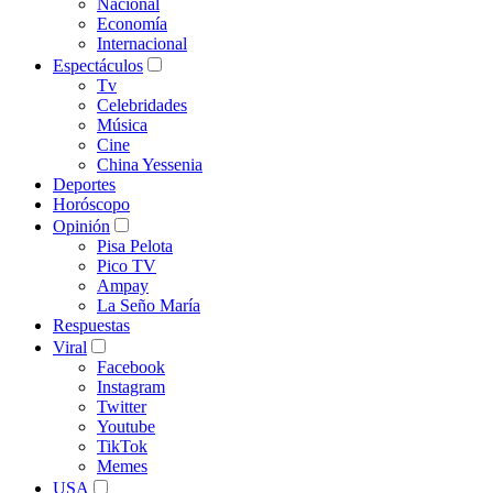
Nacional
Economía
Internacional
Espectáculos
Tv
Celebridades
Música
Cine
China Yessenia
Deportes
Horóscopo
Opinión
Pisa Pelota
Pico TV
Ampay
La Seño María
Respuestas
Viral
Facebook
Instagram
Twitter
Youtube
TikTok
Memes
USA