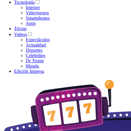
Tecnología
Internet
Videojuegos
Smartphones
Apps
Trivias
Videos
Espectáculos
Actualidad
Deportes
Celebrities
Dr Trome
Mundo
Edición Impresa