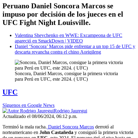
Peruano Daniel Soncora Marcos se
impuso por decisión de los jueces en el
UFC Fight Night Louisville.
Valentina Shevchenko en WWE: Excampeona de UFC
apareció en SmackDown | VIDEO
Daniel ‘Soncora’ Marcos pide enfrentar a un top 15 de UFC y
descarta revancha contra el chino Aoriqileng
Soncora, Daniel Marcos, consigue la primera victoria
para Perú en UFC, este 2024. ( UFC)
UFC
Síguenos en Google News
Rodrigo Jauregui
Actualizado el 08/06/2024, 06:12 p.m.
Terminó la mala racha.
Daniel Soncora Marcos
derrotó al
norteamericano en
John Castañeda
y consiguió la primera victoria
de un peruano en
UFC,
este 2024. El peruano tiró al piso hasta en