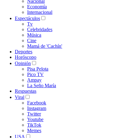
Nacional
Economía
Internacional
Espectáculos
Tv
Celebridades
Música
Cine
Mamá de 'Cachín'
Deportes
Horóscopo
Opinión
Pisa Pelota
Pico TV
Ampay
La Seño María
Respuestas
Viral
Facebook
Instagram
Twitter
Youtube
TikTok
Memes
USA