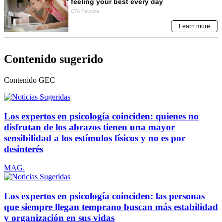
Contenido sugerido
Contenido
GEC
Los expertos en psicología coinciden: quienes no
disfrutan de los abrazos tienen una mayor
sensibilidad a los estímulos físicos y no es por
desinterés
MAG.
Los expertos en psicología coinciden: las personas
que siempre llegan temprano buscan más estabilidad
y organización en sus vidas