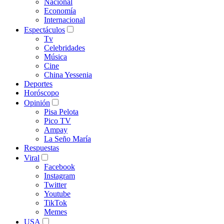
Nacional
Economía
Internacional
Espectáculos
Tv
Celebridades
Música
Cine
China Yessenia
Deportes
Horóscopo
Opinión
Pisa Pelota
Pico TV
Ampay
La Seño María
Respuestas
Viral
Facebook
Instagram
Twitter
Youtube
TikTok
Memes
USA