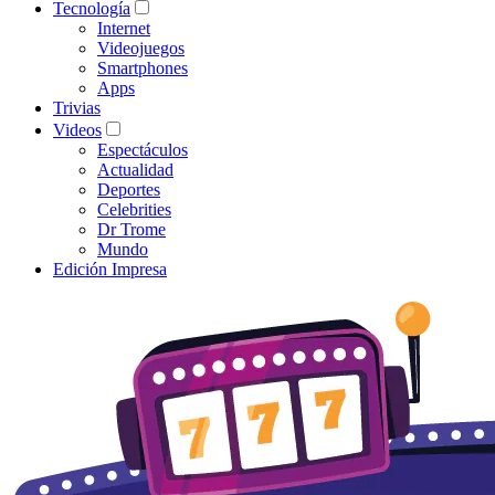
Tecnología
Internet
Videojuegos
Smartphones
Apps
Trivias
Videos
Espectáculos
Actualidad
Deportes
Celebrities
Dr Trome
Mundo
Edición Impresa