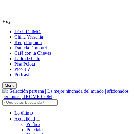
Hoy
LO ÚLTIMO
China Yessenia
Kenji Fujimori
Daniela Darcourt
Café con la Chevez
La fe de Cuto
Pisa Pelota
Pico TV
Podcast
Menú
Lo último
Actualidad
Política
Policiales