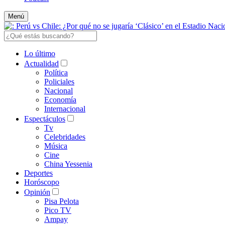
Menú
Lo último
Actualidad
Política
Policiales
Nacional
Economía
Internacional
Espectáculos
Tv
Celebridades
Música
Cine
China Yessenia
Deportes
Horóscopo
Opinión
Pisa Pelota
Pico TV
Ampay