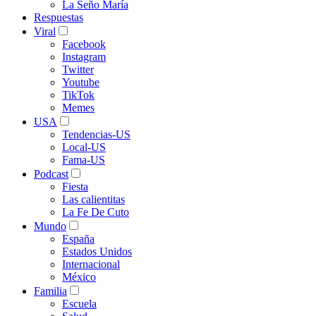
La Seño María
Respuestas
Viral
Facebook
Instagram
Twitter
Youtube
TikTok
Memes
USA
Tendencias-US
Local-US
Fama-US
Podcast
Fiesta
Las calientitas
La Fe De Cuto
Mundo
España
Estados Unidos
Internacional
México
Familia
Escuela