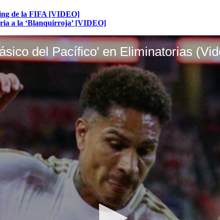
nking de la FIFA [VIDEO]
ria a la ‘Blanquirroja’ [VIDEO]
ásico del Pacífico' en Eliminatorias (Vi