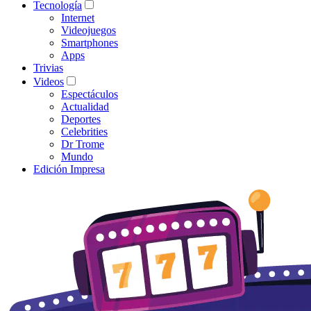
Tecnología
Internet
Videojuegos
Smartphones
Apps
Trivias
Videos
Espectáculos
Actualidad
Deportes
Celebrities
Dr Trome
Mundo
Edición Impresa