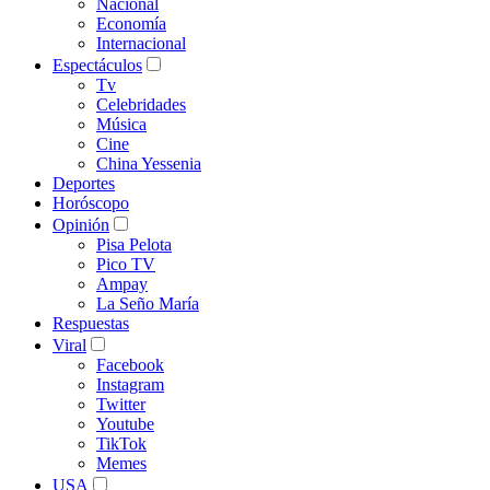
Nacional
Economía
Internacional
Espectáculos
Tv
Celebridades
Música
Cine
China Yessenia
Deportes
Horóscopo
Opinión
Pisa Pelota
Pico TV
Ampay
La Seño María
Respuestas
Viral
Facebook
Instagram
Twitter
Youtube
TikTok
Memes
USA