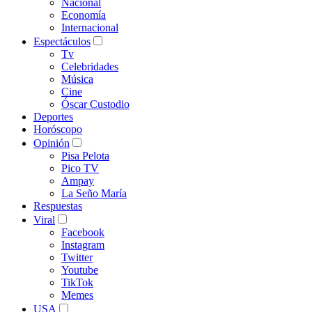
Nacional
Economía
Internacional
Espectáculos
Tv
Celebridades
Música
Cine
Óscar Custodio
Deportes
Horóscopo
Opinión
Pisa Pelota
Pico TV
Ampay
La Seño María
Respuestas
Viral
Facebook
Instagram
Twitter
Youtube
TikTok
Memes
USA