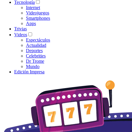
Tecnología
Internet
Videojuegos
Smartphones
Apps
Trivias
Videos
Espectáculos
Actualidad
Deportes
Celebrities
Dr Trome
Mundo
Edición Impresa