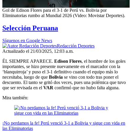
0
Gol de Edison Flores para el 3-1 de Perú vs. Bolivia por
seconds
Eliminatorias rumbo al Mundial 2026 (Video: Movistar Deportes).
of
1
Selección Peruana
minute,
19
seconds
Síguenos en Google News
Redacción Deportes
Actualizado el 21/03/2025, 12:03 a.m.
ÉL SIEMPRE APARECE.
Edison Flores
, el hombre de los goles
importantes, se hizo presente nuevamente en el marcador con la
‘blanquirroja’ y puso el 3-1 definitivo cuando el equipo más lo
necesitaba, luego de que
Bolivia
se vino con todo tras poner el
descuento. El tanto se gritó dos veces, pues una polémica que tuvo
que ser revisada en el
VAR
confirmó que no hubo falta alguna.
Mira también:
¡No perdamos la fe! Perú venció 3-1 a Bolivia y sigue con vida en
las Eliminatorias