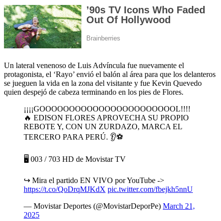
Un lateral venenoso de Luis Advíncula fue nuevamente el
protagonista, el ‘Rayo’ envió el balón al área para que los delanteros
se jueguen la vida en la zona del visitante y fue Kevin Quevedo
quien despejó de cabeza terminando en los pies de Flores.
¡¡¡¡GOOOOOOOOOOOOOOOOOOOOOOOL!!!!
🔥 EDISON FLORES APROVECHA SU PROPIO
REBOTE Y, CON UN ZURDAZO, MARCA EL
TERCERO PARA PERÚ. 👂⚽
🖥 003 / 703 HD de Movistar TV
↪ Mira el partido EN VIVO por YouTube ->
https://t.co/QoDrqMJKdX
pic.twitter.com/fbejkh5nnU
— Movistar Deportes (@MovistarDeporPe)
March 21,
2025