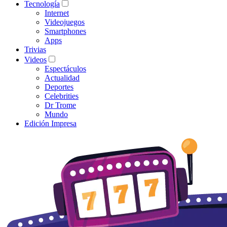
Tecnología
Internet
Videojuegos
Smartphones
Apps
Trivias
Videos
Espectáculos
Actualidad
Deportes
Celebrities
Dr Trome
Mundo
Edición Impresa