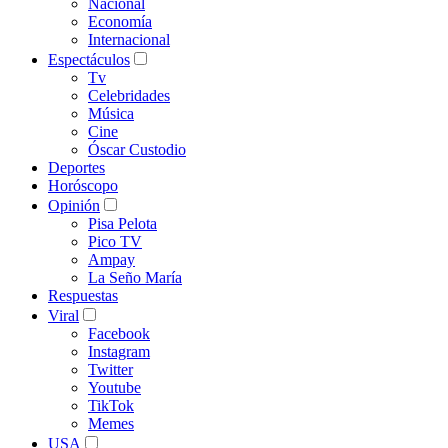
Nacional
Economía
Internacional
Espectáculos
Tv
Celebridades
Música
Cine
Óscar Custodio
Deportes
Horóscopo
Opinión
Pisa Pelota
Pico TV
Ampay
La Seño María
Respuestas
Viral
Facebook
Instagram
Twitter
Youtube
TikTok
Memes
USA