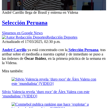
0
André Carrillo llega de Brasil y entrena en Videna
seconds
of
Selección Peruana
2
minutes,
25
Síguenos en Google News
seconds
Redacción Deportes
Actualizado el 17/03/2025, 02:30 p.m.
André Carrillo
ya está concentrado con la
Selección Peruana
, tras
arribar sobre el mediodía a nuestra capital y de inmediato se puso a
las órdenes de
Óscar Ibáñez
, en la primera práctica de la semana en
la Videna.
Mira también:
Silvio Valencia revela ‘duro roce’ de Álex Valera con este
‘mundialista’ [VIDEO]