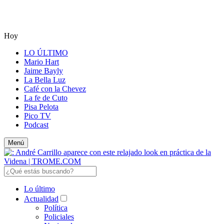
Hoy
LO ÚLTIMO
Mario Hart
Jaime Bayly
La Bella Luz
Café con la Chevez
La fe de Cuto
Pisa Pelota
Pico TV
Podcast
Menú
Lo último
Actualidad
Política
Policiales