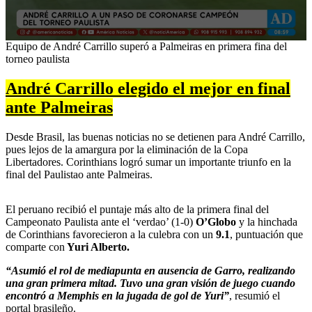
0
Equipo de André Carrillo superó a Palmeiras en primera fina del
seconds
torneo paulista
of
46
André Carrillo elegido el mejor en final
seconds
ante Palmeiras
Desde Brasil, las buenas noticias no se detienen para André Carrillo,
pues lejos de la amargura por la eliminación de la Copa
Libertadores. Corinthians logró sumar un importante triunfo en la
final del Paulistao ante Palmeiras.
El peruano recibió el puntaje más alto de la primera final del
Campeonato Paulista ante el ‘verdao’ (1-0)
O’Globo
y la hinchada
de Corinthians favorecieron a la culebra con un
9.1
, puntuación que
comparte con
Yuri Alberto.
“Asumió el rol de mediapunta en ausencia de Garro, realizando
una gran primera mitad. Tuvo una gran visión de juego cuando
encontró a Memphis en la jugada de gol de Yuri”
, resumió el
portal brasileño.