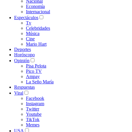
Nacional
Economía
Internacional
Espectáculos
Tv
Celebridades
Música
Cine
Mario Hart
Deportes
Horóscopo
Opinión
Pisa Pelota
Pico TV
Ampay
La Seño María
Respuestas
Viral
Facebook
Instagram
Twitter
Youtube
TikTok
Memes
USA