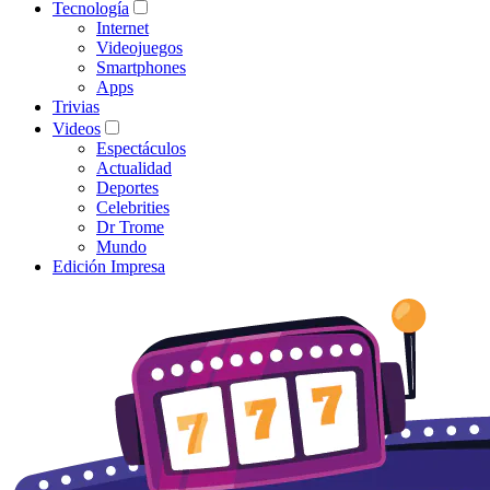
Tecnología
Internet
Videojuegos
Smartphones
Apps
Trivias
Videos
Espectáculos
Actualidad
Deportes
Celebrities
Dr Trome
Mundo
Edición Impresa