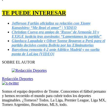
TE PUEDE INTERESAR
Jefferson Farfán oficializa su relación con Xiomy
Kanashiro: “Me llegó el amor” | VIDEO
Christian Cueva era amigo de ‘Russo’ de Armonía 10 y
EXIGE justicia tras asesinato: “Lamentamos tu partida”
Gianluca Lapadula y Oliver Sonne llegaron a Perú para el
partido decisivo contra Bolivia por las Eliminatorias
Barcelona remonta 4-2 ante Atlético Madrid y no suelta
punta de LaLiga [VIDEO]
SOBRE EL AUTOR
Redacción Deportes
Somos el equipo deportivo de Trome. Conocemos el fútbol peruano
y hemos recorrido el mundo para cubrir todos los deportes
imaginables. ¿Torneos? Todos. La Liga, Premier League, Liga MX,
Torneo Argentino, Brasileirao, MLS, todo.