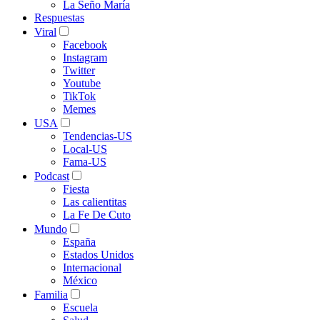
La Seño María
Respuestas
Viral
Facebook
Instagram
Twitter
Youtube
TikTok
Memes
USA
Tendencias-US
Local-US
Fama-US
Podcast
Fiesta
Las calientitas
La Fe De Cuto
Mundo
España
Estados Unidos
Internacional
México
Familia
Escuela