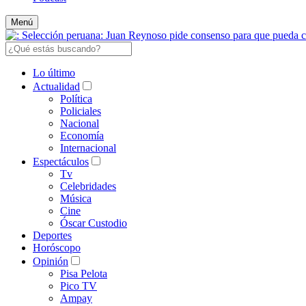
Menú
Lo último
Actualidad
Política
Policiales
Nacional
Economía
Internacional
Espectáculos
Tv
Celebridades
Música
Cine
Óscar Custodio
Deportes
Horóscopo
Opinión
Pisa Pelota
Pico TV
Ampay