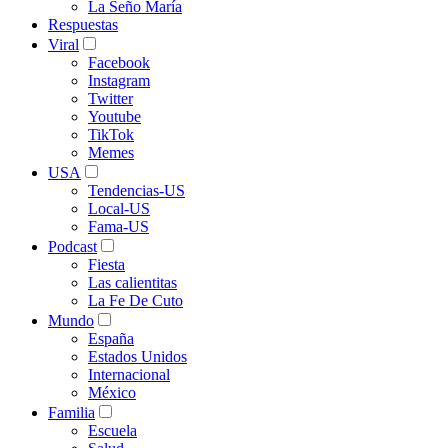
La Seño María
Respuestas
Viral
Facebook
Instagram
Twitter
Youtube
TikTok
Memes
USA
Tendencias-US
Local-US
Fama-US
Podcast
Fiesta
Las calientitas
La Fe De Cuto
Mundo
España
Estados Unidos
Internacional
México
Familia
Escuela