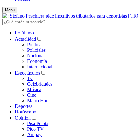
Menú
Lo último
Actualidad
Política
Policiales
Nacional
Economía
Internacional
Espectáculos
Tv
Celebridades
Música
Cine
Mario Hart
Deportes
Horóscopo
Opinión
Pisa Pelota
Pico TV
Ampay