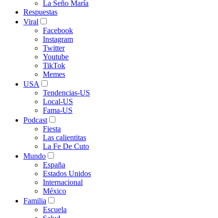
La Seño María
Respuestas
Viral
Facebook
Instagram
Twitter
Youtube
TikTok
Memes
USA
Tendencias-US
Local-US
Fama-US
Podcast
Fiesta
Las calientitas
La Fe De Cuto
Mundo
España
Estados Unidos
Internacional
México
Familia
Escuela