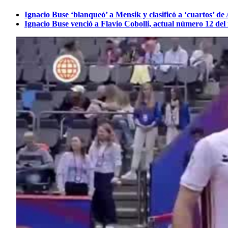
Ignacio Buse ‘blanqueó’ a Mensik y clasificó a ‘cuartos
Ignacio Buse venció a Flavio Cobolli, actual número 12 d