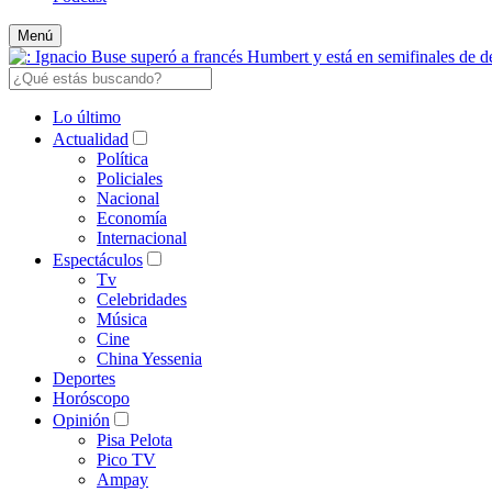
Menú
Lo último
Actualidad
Política
Policiales
Nacional
Economía
Internacional
Espectáculos
Tv
Celebridades
Música
Cine
China Yessenia
Deportes
Horóscopo
Opinión
Pisa Pelota
Pico TV
Ampay