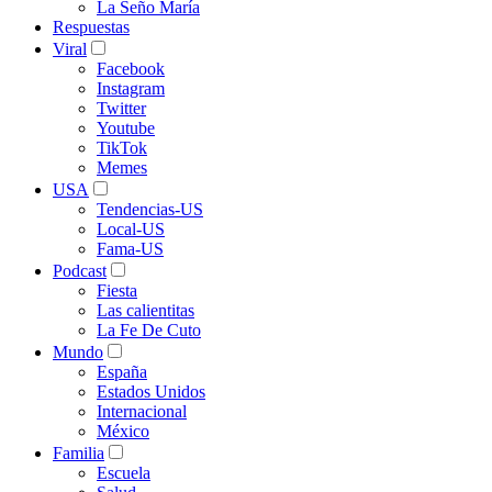
La Seño María
Respuestas
Viral
Facebook
Instagram
Twitter
Youtube
TikTok
Memes
USA
Tendencias-US
Local-US
Fama-US
Podcast
Fiesta
Las calientitas
La Fe De Cuto
Mundo
España
Estados Unidos
Internacional
México
Familia
Escuela