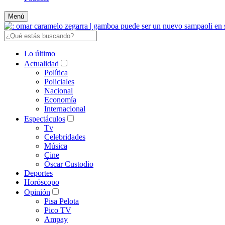
Menú
Lo último
Actualidad
Política
Policiales
Nacional
Economía
Internacional
Espectáculos
Tv
Celebridades
Música
Cine
Óscar Custodio
Deportes
Horóscopo
Opinión
Pisa Pelota
Pico TV
Ampay