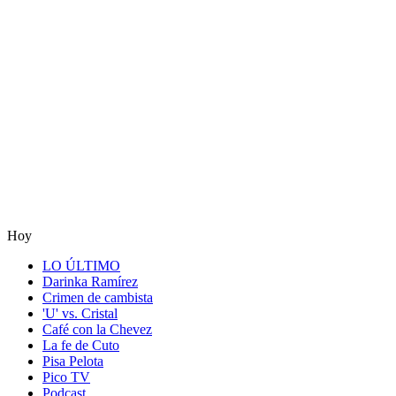
Hoy
LO ÚLTIMO
Darinka Ramírez
Crimen de cambista
'U' vs. Cristal
Café con la Chevez
La fe de Cuto
Pisa Pelota
Pico TV
Podcast