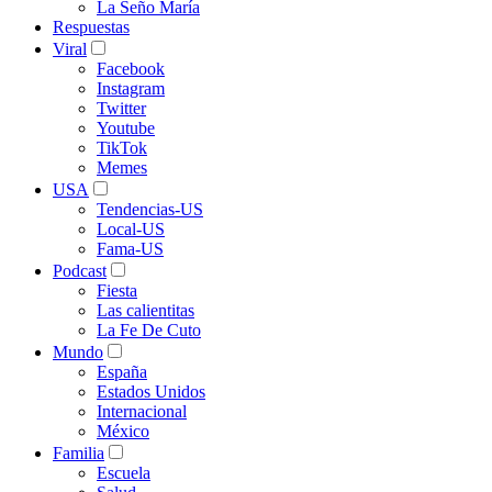
La Seño María
Respuestas
Viral
Facebook
Instagram
Twitter
Youtube
TikTok
Memes
USA
Tendencias-US
Local-US
Fama-US
Podcast
Fiesta
Las calientitas
La Fe De Cuto
Mundo
España
Estados Unidos
Internacional
México
Familia
Escuela