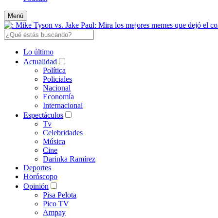
Menú
Lo último
Actualidad
Política
Policiales
Nacional
Economía
Internacional
Espectáculos
Tv
Celebridades
Música
Cine
Darinka Ramírez
Deportes
Horóscopo
Opinión
Pisa Pelota
Pico TV
Ampay