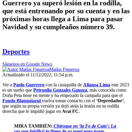
Guerrero ya superó lesión en la rodilla,
que está entrenando por su cuenta y en las
próximas horas llega a Lima para pasar
Navidad y su cumpleaños número 39.
Deportes
Síguenos en Google News
Matías Figueroa
Actualizado el 11/12/2022, 11:54 p.m.
Ver a
Paolo Guerrero
con la casaquilla de
Alianza Lima
este 2023
es un sueño que
Petronila Gonzales Ganoza
, más conocida como
Doña Peta tiene en mente y ha empezado la campaña para que el
Fondo Blanquiazul
vuelva tomar contacto con el
‘Depredador’
,
que según su propia versión ya dejó atrás la lesión en su rodilla
derecha que le impidió jugar en
Avaí FC
.
MIRA TAMBIÉN:
Chiroque en ‘la Fe de Cuto’: La
vez que falsificó la firma de su papá para jugar