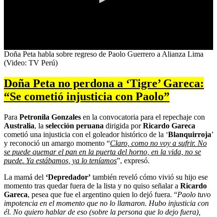
0
Doña Peta habla sobre regreso de Paolo Guerrero a Alianza Lima
seconds
(Video: TV Perú)
of
0
Doña Peta no perdona a ‘Tigre’ Gareca:
seconds
“Se cometió injusticia con Paolo”
Para
Petronila Gonzales
en la convocatoria para el repechaje con
Australia
,
la
selección peruana
dirigida por
Ricardo Gareca
cometió una injusticia con el goleador histórico de la ‘
Blanquirroja
’
y reconoció un amargo momento “
Claro, como no voy a sufrir. No
se puede quemar el pan en la puerta del horno, en la vida, no se
puede. Ya estábamos, ya lo teníamos
”, expresó.
La mamá del
‘Depredador’
también reveló cómo vivió su hijo ese
momento tras quedar fuera de la lista y no quiso señalar a
Ricardo
Gareca
, pesea que fue el argentino quien lo dejó fuera. “
Paolo tuvo
impotencia en el momento que no lo llamaron. Hubo injusticia con
él. No quiero hablar de eso (sobre la persona que lo dejo fuera),