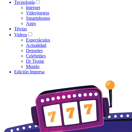
Tecnología
Internet
Videojuegos
Smartphones
Apps
Trivias
Videos
Espectáculos
Actualidad
Deportes
Celebrities
Dr Trome
Mundo
Edición Impresa