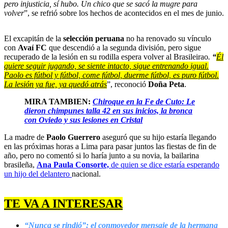
pero injusticia, sí hubo. Un chico que se sacó la mugre para
volver
”, se refrió sobre los hechos de acontecidos en el mes de junio.
El excapitán de la
selección peruana
no ha renovado su vínculo
con
Avaí FC
que descendió a la segunda división, pero sigue
recuperado de la lesión en su rodilla espera volver al Brasileirao
.
“
Él
quiere seguir jugando, se siente intacto, sigue entrenando igual.
Paolo es fútbol y fútbol, come fútbol, duerme fútbol, es puro fútbol.
La lesión ya fue, ya quedó atrás
”, reconoció
Doña Peta
.
MIRA TAMBIEN:
Chiroque en la Fe de Cuto: Le
dieron chimpunes talla 42 en sus inicios, la bronca
con Oviedo y sus lesiones en Cristal
La madre de
Paolo Guerrero
aseguró que su hijo estaría llegando
en las próximas horas a Lima para pasar juntos las fiestas de fin de
año, pero no comentó si lo haría junto a su novia, la bailarina
brasileña,
Ana Paula Consorte,
de quien se dice estaría esperando
un hijo del delantero
nacional.
TE VA A INTERESAR
“Nunca se rindió”: el conmovedor mensaje de la hermana