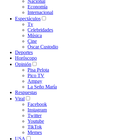
Nacional
Economía
Internacional
Espectáculos
Tv
Celebridades
Música
Cine
Óscar Custodio
Deportes
Horóscopo
Opinión
Pisa Pelota
Pico TV
Ampay
La Seño María
Respuestas
Viral
Facebook
Instagram
Twitter
Youtube
TikTok
Memes
USA