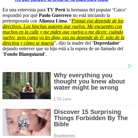
En una entrevista para
TV Perú
la hermana del popular ‘Caico’
respondió por qué
Paolo Guerrero
no está iniciando la
pretemporada con
Alianza Lima
. “
Porque eso depende de los
directivos. Los hinchas quieren que vuelva. Me encuentro con
muchos en la calle y me piden que vuelva o me dicen: cuándo
vuelve, pero como yo les digo, eso no depende de él, solo de la
directiva y cómo se mueva
”, dijo la madre del ‘
Depredador
’
dejando entrever que su hijo está a la espera de un llamado del
‘
Fondo Blanquiazul
’.