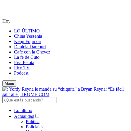
Hoy
LO ÚLTIMO
China Yessenia
Kenji Fujimori
Daniela Darcourt
Café con la Chevez
La fe de Cuto
Pisa Pelota
Pico TV
Podcast
Menú
Lo último
Actualidad
Política
Policiales