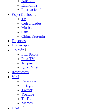
Nacional
Economía
Internacional
Espectáculos
Tv
Celebridades
Música
Cine
China Yessenia
Deportes
Horóscopo
Opinión
Pisa Pelota
Pico TV
Ampay
La Seño María
Respuestas
Viral
Facebook
Instagram
Twitter
Youtube
TikTok
Memes
USA