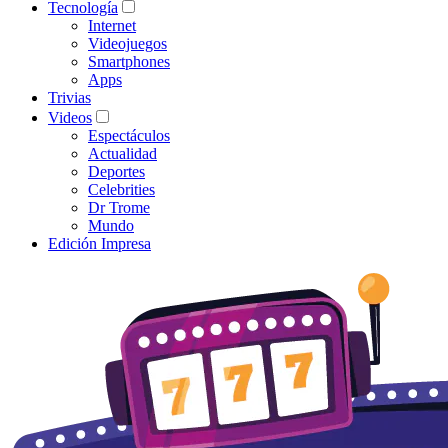
Tecnología
Internet
Videojuegos
Smartphones
Apps
Trivias
Videos
Espectáculos
Actualidad
Deportes
Celebrities
Dr Trome
Mundo
Edición Impresa