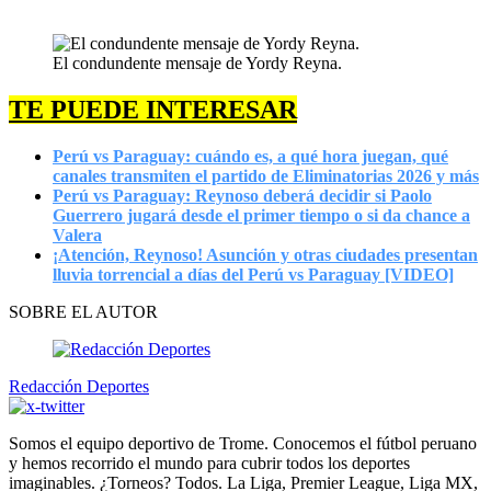
El condundente mensaje de Yordy Reyna.
TE PUEDE INTERESAR
Perú vs Paraguay: cuándo es, a qué hora juegan, qué
canales transmiten el partido de Eliminatorias 2026 y más
Perú vs Paraguay: Reynoso deberá decidir si Paolo
Guerrero jugará desde el primer tiempo o si da chance a
Valera
¡Atención, Reynoso! Asunción y otras ciudades presentan
lluvia torrencial a días del Perú vs Paraguay [VIDEO]
SOBRE EL AUTOR
Redacción Deportes
Somos el equipo deportivo de Trome. Conocemos el fútbol peruano
y hemos recorrido el mundo para cubrir todos los deportes
imaginables. ¿Torneos? Todos. La Liga, Premier League, Liga MX,