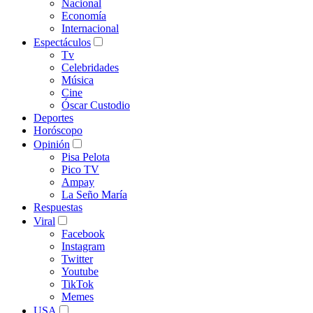
Nacional
Economía
Internacional
Espectáculos
Tv
Celebridades
Música
Cine
Óscar Custodio
Deportes
Horóscopo
Opinión
Pisa Pelota
Pico TV
Ampay
La Seño María
Respuestas
Viral
Facebook
Instagram
Twitter
Youtube
TikTok
Memes
USA