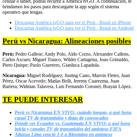
celular o tablet, podrás recurrir a América tvGO. A continuación, te
brindamos los pasos para descargarte la app según el sistema
operativo que tengas.
Descargar América tvGO para ver el Perú - Brasil en iPhone
Descargar América tvGO para ver el Perú - Brasil en Android
Perú vs Nicaragua: Alineaciones posibles
Perú:
Pedro Gallese; Andy Polo, Aldo Corzo, Alexander Callens,
Carlos Ascues; Miguel Trauco, Wilder Cartagena, Joao Grimaldo,
Piero Quispe; Paolo Guerrero, Gianluca Lapadula.
Nicaragua:
Miguel Rodríguez; Justing Cano, Marvin Fletes, Juan
Pérez, Oscar Acevedo; Matías Belli, Jeremy Cuarezma, Juan
Barrera; Widman Talavera, Luis Fernando Coronel, Brayan López.
TE PUEDE INTERESAR
Perú vs Nicaragua EN VIVO: cuándo juegan, a qué hora,
canal TV de transmisión y listas de convocados
Dónde ver Ecuador vs. Guatemala EN VIVO: a qué hora
inicia y canales TV de transmisión del amistoso FIFA
Alianza Lima venció 1-0 a Blooming en amistoso