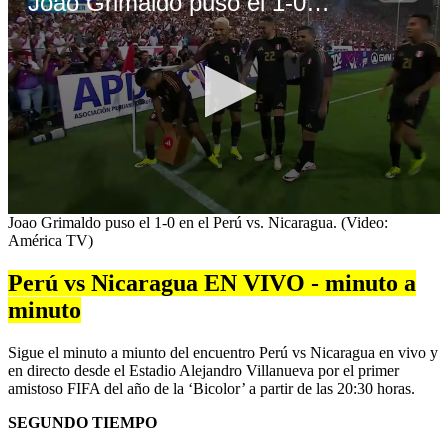
Joao Grimaldo puso el 1-0 en el Perú vs. Nicaragua. (Video: América TV)
0
Joao Grimaldo puso el 1-0 en el Perú vs. Nicaragua. (Video:
seconds
América TV)
of
1
Perú vs Nicaragua EN VIVO - minuto a
minute,
32
minuto
seconds
Sigue el minuto a miunto del encuentro Perú vs Nicaragua en vivo y
en directo desde el Estadio Alejandro Villanueva por el primer
amistoso FIFA del año de la ‘Bicolor’ a partir de las 20:30 horas.
SEGUNDO TIEMPO