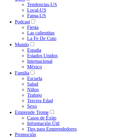
Tendencias-US
Local-US
Fama-US
Podcast
Fiesta
Las calientitas
La Fe De Cuto
Mundo
España
Estados Unidos
Internacional
México
Familia
Escuela
Salud
Niños
Trabajo
Tercera Edad
Sexo
Emprende Trome
Casos de Éxito
Información Útil
Tips para Emprendedores
Promoción