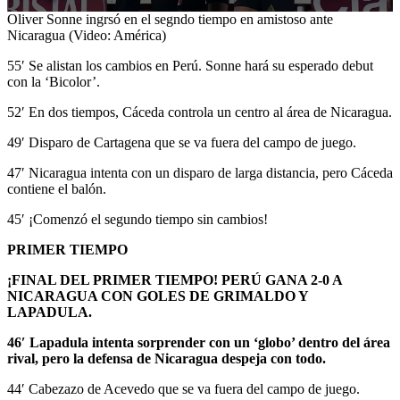
0
Oliver Sonne ingrsó en el segndo tiempo en amistoso ante
seconds
Nicaragua (Video: América)
of
1
55′ Se alistan los cambios en Perú. Sonne hará su esperado debut
minute,
con la ‘Bicolor’.
38
seconds
52′ En dos tiempos, Cáceda controla un centro al área de Nicaragua.
49′ Disparo de Cartagena que se va fuera del campo de juego.
47′ Nicaragua intenta con un disparo de larga distancia, pero Cáceda
contiene el balón.
45′ ¡Comenzó el segundo tiempo sin cambios!
PRIMER TIEMPO
¡FINAL DEL PRIMER TIEMPO! PERÚ GANA 2-0 A
NICARAGUA CON GOLES DE GRIMALDO Y
LAPADULA.
46′ Lapadula intenta sorprender con un ‘globo’ dentro del área
rival, pero la defensa de Nicaragua despeja con todo.
44′ Cabezazo de Acevedo que se va fuera del campo de juego.