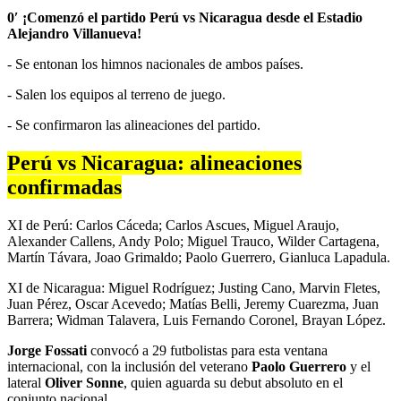
0′ ¡Comenzó el partido Perú vs Nicaragua desde el Estadio
Alejandro Villanueva!
- Se entonan los himnos nacionales de ambos países.
- Salen los equipos al terreno de juego.
- Se confirmaron las alineaciones del partido.
Perú vs Nicaragua: alineaciones
confirmadas
XI de Perú: Carlos Cáceda; Carlos Ascues, Miguel Araujo,
Alexander Callens, Andy Polo; Miguel Trauco, Wilder Cartagena,
Martín Távara, Joao Grimaldo; Paolo Guerrero, Gianluca Lapadula.
XI de Nicaragua: Miguel Rodríguez; Justing Cano, Marvin Fletes,
Juan Pérez, Oscar Acevedo; Matías Belli, Jeremy Cuarezma, Juan
Barrera; Widman Talavera, Luis Fernando Coronel, Brayan López.
Jorge Fossati
convocó a 29 futbolistas para esta ventana
internacional, con la inclusión del veterano
Paolo Guerrero
y el
lateral
Oliver Sonne
, quien aguarda su debut absoluto en el
conjunto nacional.