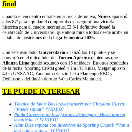
final
Cuando el encuentro entraba en su recta definitiva,
Núñez
apareció
a los 87’ para liquidar el compromiso y asegurar una victoria
histórica para el cuadro merengue. El 3-1 definitivo desató la
celebración de Universitario, que ahora mira a todos desde arriba en
la tabla de posiciones de la
Liga Femenina 2026.
Con este resultado,
Universitario
alcanzó los 18 puntos y se
convirtió en el único líder del
Torneo Apertura
, mientras que
Alianza Lima
quedó segundo con 15 unidades. En otros resultados
de la fecha, Sporting Cristal goleó 4-1 a FC Killas, Melgar aplastó
4-0 a UNSAAC, Yanapuma venció 1-0 a Flamengo FBC y
Defensores del Ilucán derrotó 5-0 a Carlos Mannucci.
TE PUEDE INTERESAR
Técnico de Sport Boys revela interés por Christian Cueva:
“Puede sumar” [VIDEO]
Paolo Guerrero no festeja antes de tiempo: “Hasta que no
levante la...” [VIDEO]
Alan Diez explota con directivos de Sporting Cristal: “Van a
descender si no...” [VIDEO]