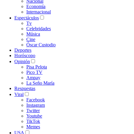
Nacional
Economía
Internacional
Espectáculos
Tv
Celebridades
Música
Cine
Óscar Custodio
Deportes
Horóscopo
Opinión
Pisa Pelota
Pico TV
Ampay
La Seño María
Respuestas
Viral
Facebook
Instagram
Twitter
Youtube
TikTok
Memes
USA