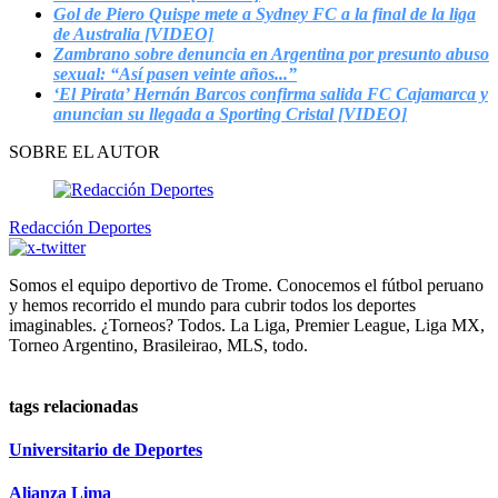
Gol de Piero Quispe mete a Sydney FC a la final de la liga
de Australia [VIDEO]
Zambrano sobre denuncia en Argentina por presunto abuso
sexual: “Así pasen veinte años...”
‘El Pirata’ Hernán Barcos confirma salida FC Cajamarca y
anuncian su llegada a Sporting Cristal [VIDEO]
SOBRE EL AUTOR
Redacción Deportes
Somos el equipo deportivo de Trome. Conocemos el fútbol peruano
y hemos recorrido el mundo para cubrir todos los deportes
imaginables. ¿Torneos? Todos. La Liga, Premier League, Liga MX,
Torneo Argentino, Brasileirao, MLS, todo.
tags relacionadas
Universitario de Deportes
Alianza Lima