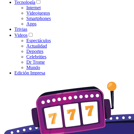
Tecnología
Internet
Videojuegos
Smartphones
Apps
Trivias
Videos
Espectáculos
Actualidad
Deportes
Celebrities
Dr Trome
Mundo
Edición Impresa