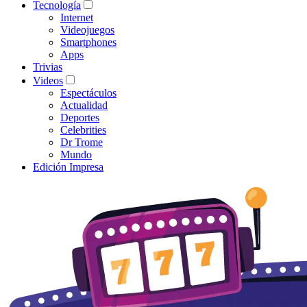
Tecnología
Internet
Videojuegos
Smartphones
Apps
Trivias
Videos
Espectáculos
Actualidad
Deportes
Celebrities
Dr Trome
Mundo
Edición Impresa