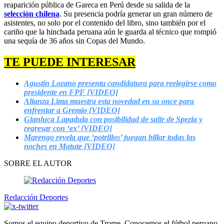
reaparición pública de Gareca en Perú desde su salida de la
selección chilena
. Su presencia podría generar un gran número de
asistentes, no solo por el contenido del libro, sino también por el
cariño que la hinchada peruana aún le guarda al técnico que rompió
una sequía de 36 años sin Copas del Mundo.
TE PUEDE INTERESAR
Agustín Lozano presenta candidatura para reelegirse como
presidente en FPF [VIDEO]
Alianza Lima muestra esta novedad en su once para
enfrentar a Gremio [VIDEO]
Gianluca Lapadula con posibilidad de salir de Spezia y
regresar con ‘ex’ [VIDEO]
Marengo revela que ‘potrillos’ juegan billar todas las
noches en Matute [VIDEO]
SOBRE EL AUTOR
Redacción Deportes
Somos el equipo deportivo de Trome. Conocemos el fútbol peruano