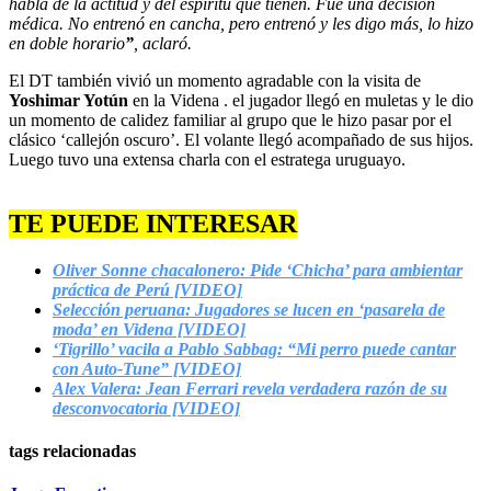
habla de la actitud y del espíritu que tienen. Fue una decisión
médica. No entrenó en cancha, pero entrenó y les digo más, lo hizo
en doble horario
”
, aclaró.
El DT también vivió un momento agradable con la visita de
Yoshimar Yotún
en la Videna . el jugador llegó en muletas y le dio
un momento de calidez familiar al grupo que le hizo pasar por el
clásico ‘callejón oscuro’. El volante llegó acompañado de sus hijos.
Luego tuvo una extensa charla con el estratega uruguayo.
TE PUEDE INTERESAR
Oliver Sonne chacalonero: Pide ‘Chicha’ para ambientar
práctica de Perú [VIDEO]
Selección peruana: Jugadores se lucen en ‘pasarela de
moda’ en Videna [VIDEO]
‘Tigrillo’ vacila a Pablo Sabbag: “Mi perro puede cantar
con Auto-Tune” [VIDEO]
Alex Valera: Jean Ferrari revela verdadera razón de su
desconvocatoria [VIDEO]
tags relacionadas