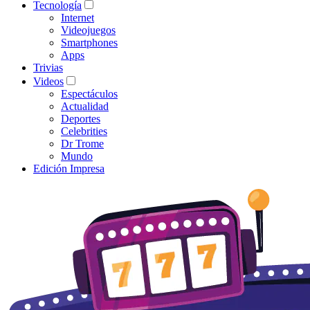
Tecnología
Internet
Videojuegos
Smartphones
Apps
Trivias
Videos
Espectáculos
Actualidad
Deportes
Celebrities
Dr Trome
Mundo
Edición Impresa