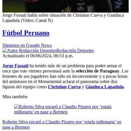
0
Jorge Fossati habla sobre situación de Christian Cueva y Gianluca
seconds
Lapadula (Video: Canal N)
of
6
Fútbol Peruano
minutes,
24
seconds
Síguenos en Google News
Redacción Deportes
Actualizado el 06/06/2024, 06:53 p.m.
Jorge Fossati
ha tenido más de un problema para poder armar el
once que este viernes presentará ante la
selección de Paraguay
. Las
lesiones de sus jugadores han sido un inconveniente y a pocas horas
del amistosos en el Monumental aclarar el panorama sobre dos
figuras del equipo como
Christian Cueva
y
Gianluca Lapadula
.
Mira también:
Roberto Silva encaró a Claudio Pizarro por ‘estafa millonaria’ en
pase a Bremen