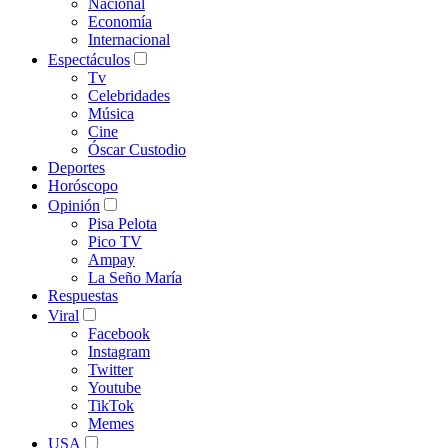
Nacional
Economía
Internacional
Espectáculos
Tv
Celebridades
Música
Cine
Óscar Custodio
Deportes
Horóscopo
Opinión
Pisa Pelota
Pico TV
Ampay
La Seño María
Respuestas
Viral
Facebook
Instagram
Twitter
Youtube
TikTok
Memes
USA