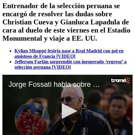
Entrenador de la selección peruana se
encargó de resolver las dudas sobre
Christian Cueva y Gianluca Lapadula de
cara al duelo de este viernes en el Estadio
Monumental y viaje a EE. UU.
Kylian Mbappé festeja pase a Real Madrid con gol en
amistoso de Francia [VIDEO]
Jefferson Farfán sorprendió con inesperado ‘regreso’ a
selección peruana [VIDEO]
Jorge Fossati habla sobre situación de Christian Cueva y Gianluca Lapadula (Video: Canal N)