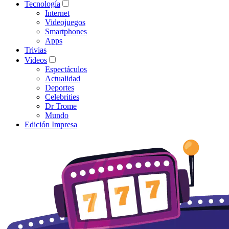
Tecnología
Internet
Videojuegos
Smartphones
Apps
Trivias
Videos
Espectáculos
Actualidad
Deportes
Celebrities
Dr Trome
Mundo
Edición Impresa