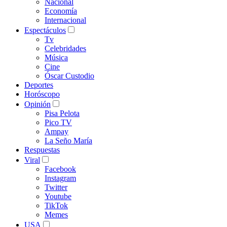
Nacional
Economía
Internacional
Espectáculos
Tv
Celebridades
Música
Cine
Óscar Custodio
Deportes
Horóscopo
Opinión
Pisa Pelota
Pico TV
Ampay
La Seño María
Respuestas
Viral
Facebook
Instagram
Twitter
Youtube
TikTok
Memes
USA