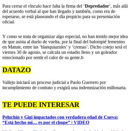
Para cerrar el vínculo hace falta la firma del ‘
Depredador
’, más allá
del acuerdo verbal al que han llegado y también, como era de
esperarse, se está planeando el día propicio para su presentación
oficial.
Y como se trata de organizar algo especial, no han tenido mejor idea
de que asista al duelo de vuelta, por la final del balompié femenino
en Matute, entre las ‘blanquiazules’ y ‘cremas’. Dicho cotejo será el
viernes 30 de agosto, se calcula un estadio lleno y un goleador
emocionado por sentir el calor de su gente.b
DATAZO
Vallejo iniciará un proceso judicial a Paolo Guerrero por
incumplimiento de contrato y exigirá una indemnización millonaria.
TE PUEDE INTERESAR
Peluchín y Gigi impactados con verdadera edad de Cueva:
“Está hecho mi… es por el chupe” | VIDEO