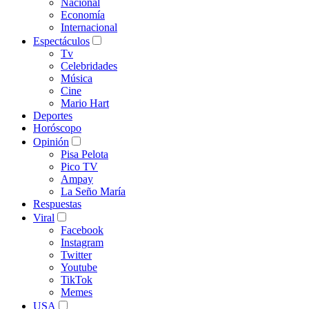
Nacional
Economía
Internacional
Espectáculos
Tv
Celebridades
Música
Cine
Mario Hart
Deportes
Horóscopo
Opinión
Pisa Pelota
Pico TV
Ampay
La Seño María
Respuestas
Viral
Facebook
Instagram
Twitter
Youtube
TikTok
Memes
USA