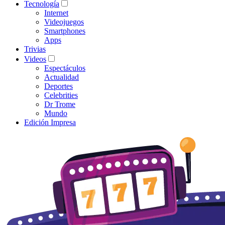
Tecnología
Internet
Videojuegos
Smartphones
Apps
Trivias
Videos
Espectáculos
Actualidad
Deportes
Celebrities
Dr Trome
Mundo
Edición Impresa