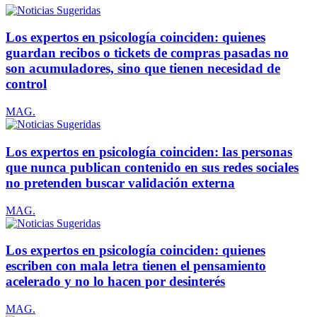
Los expertos en psicología coinciden: quienes
guardan recibos o tickets de compras pasadas no
son acumuladores, sino que tienen necesidad de
control
MAG.
Los expertos en psicología coinciden: las personas
que nunca publican contenido en sus redes sociales
no pretenden buscar validación externa
MAG.
Los expertos en psicología coinciden: quienes
escriben con mala letra tienen el pensamiento
acelerado y no lo hacen por desinterés
MAG.