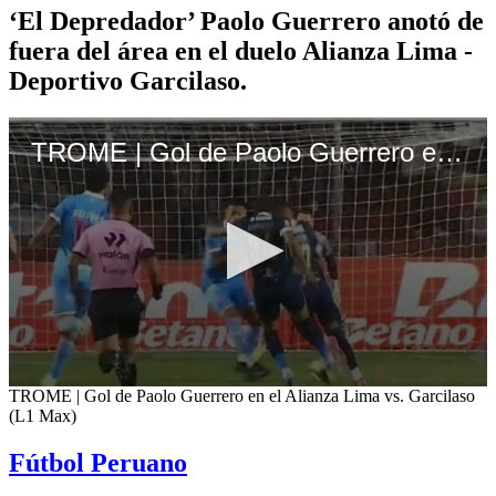
‘El Depredador’ Paolo Guerrero anotó de
fuera del área en el duelo Alianza Lima -
Deportivo Garcilaso.
TROME | Gol de Paolo Guerrero en el Alianza Lima vs. Garcilaso (L1 Max)
0
TROME | Gol de Paolo Guerrero en el Alianza Lima vs. Garcilaso
seconds
(L1 Max)
of
1
Fútbol Peruano
minute,
45