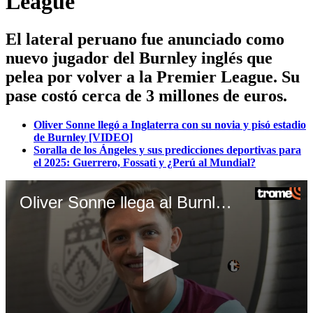
League
El lateral peruano fue anunciado como
nuevo jugador del Burnley inglés que
pelea por volver a la Premier League. Su
pase costó cerca de 3 millones de euros.
Oliver Sonne llegó a Inglaterra con su novia y pisó estadio
de Burnley [VIDEO]
Soralla de los Ángeles y sus predicciones deportivas para
el 2025: Guerrero, Fossati y ¿Perú al Mundial?
Oliver Sonne llega al Burnley de Inglaterra