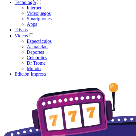
Tecnología
Internet
Videojuegos
Smartphones
Apps
Trivias
Videos
Espectáculos
Actualidad
Deportes
Celebrities
Dr Trome
Mundo
Edición Impresa