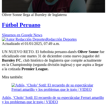
0
Oliver Sonne llega al Burnley de Inglaterra
seconds
of
Fútbol Peruano
25
seconds
Síguenos en Google News
Redacción Deportes
Actualizado el 01/01/2025, 07:49 a.m.
UN NUEVO RETO. El futbolista peruano-danés
Oliver Sonne
fue
oficializado este martes 31 de diciembre como nuevo jugador del
Burnley FC
, club histórico de Inglaterra que compite actualmente
en la Championship (segunda división inglesa) y que aspira a llegar
a la cotizada
Premier League.
Mira también:
Adiós, ‘Cholo’ Sotil: El recuerdo de su espectácular Ferrari amarillo
y los problemas que le trajo | VIDEO