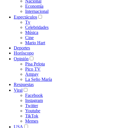
Nacional
Economía
Internacional
Espectáculos
Tv
Celebridades
Música
Cine
Mario Hart
Deportes
Horóscopo
Opinión
Pisa Pelota
Pico TV
Ampay
La Seño María
Respuestas
Viral
Facebook
Instagram
Twitter
Youtube
TikTok
Memes
USA