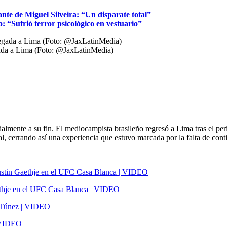
nte de Miguel Silveira: “Un disparate total”
: “Sufrió terror psicológico en vestuario”
egada a Lima (Foto: @JaxLatinMedia)
ialmente a su fin. El mediocampista brasileño regresó a Lima tras el p
ual, cerrando así una experiencia que estuvo marcada por la falta de con
 Gaethje en el UFC Casa Blanca | VIDEO
| VIDEO