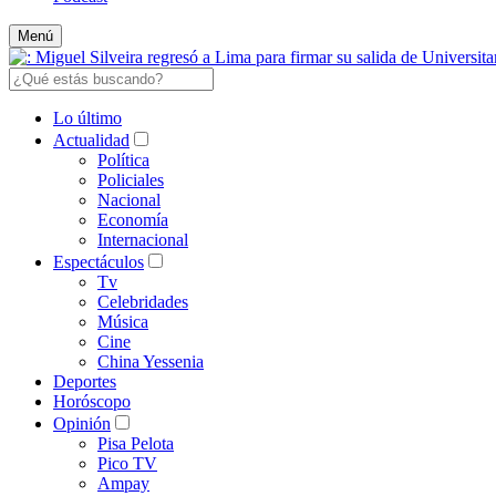
Menú
Lo último
Actualidad
Política
Policiales
Nacional
Economía
Internacional
Espectáculos
Tv
Celebridades
Música
Cine
China Yessenia
Deportes
Horóscopo
Opinión
Pisa Pelota
Pico TV
Ampay