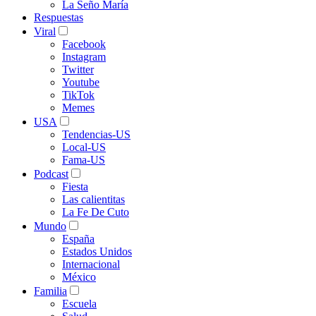
La Seño María
Respuestas
Viral
Facebook
Instagram
Twitter
Youtube
TikTok
Memes
USA
Tendencias-US
Local-US
Fama-US
Podcast
Fiesta
Las calientitas
La Fe De Cuto
Mundo
España
Estados Unidos
Internacional
México
Familia
Escuela