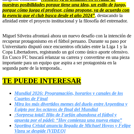
nuestras posibilidades porque tiene una idea, un estilo de juego,
porque cómo juega el profesor, cómo propone, va de acuerdo con
la esencia que el club busca desde el año 2024”
, destacando la
afinidad entre el proyecto institucional y la filosofía del entrenador.
Miguel Silveira afrontará ahora un nuevo desafío con la intención de
recuperar protagonismo en el fútbol peruano. Durante su paso por
Universitario disputó once encuentros oficiales entre la Liga 1 y la
Copa Libertadores, registrando un gol como único aporte ofensivo.
En Cusco FC buscará relanzar su carrera y convertirse en una pieza
importante para un equipo que aspira a ser protagonista en la
segunda parte de la temporada..
TE PUEDE INTERESAR
Mundial 2026: Programación, horarios y canales de los
Cuartos de Final
Mira los más divertidos memes del duelo entre Argentina y
Egipto por los octavos de final del Mundial
¡Sorpresa total! Hijo de Farfán abandona el fútbol y
apuesta por el pádel: “Hoy comienza una nueva etapa”
Sporting Cristal anuncia llegada de Michael Hoyos y Felipe
Vizeu se despide [VIDEO]