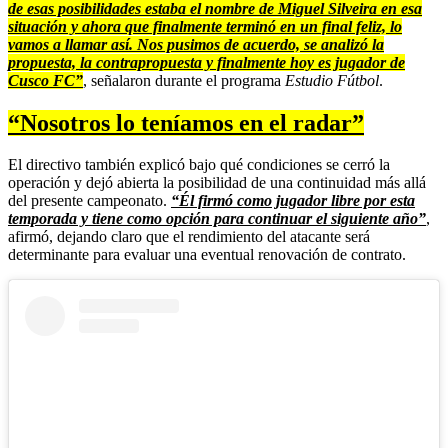
de esas posibilidades estaba el nombre de Miguel Silveira en esa
situación y ahora que finalmente terminó en un final feliz, lo
vamos a llamar así. Nos pusimos de acuerdo, se analizó la
propuesta, la contrapropuesta y finalmente hoy es jugador de
Cusco FC”
, señalaron durante el programa
Estudio Fútbol
.
“Nosotros lo teníamos en el radar”
El directivo también explicó bajo qué condiciones se cerró la
operación y dejó abierta la posibilidad de una continuidad más allá
del presente campeonato.
“Él firmó como jugador libre por esta
temporada y tiene como opción para continuar el siguiente año”
,
afirmó, dejando claro que el rendimiento del atacante será
determinante para evaluar una eventual renovación de contrato.