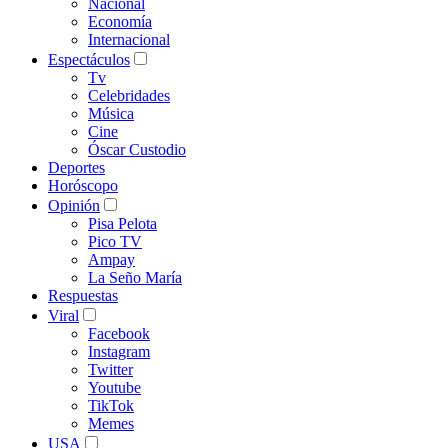
Nacional
Economía
Internacional
Espectáculos
Tv
Celebridades
Música
Cine
Óscar Custodio
Deportes
Horóscopo
Opinión
Pisa Pelota
Pico TV
Ampay
La Seño María
Respuestas
Viral
Facebook
Instagram
Twitter
Youtube
TikTok
Memes
USA