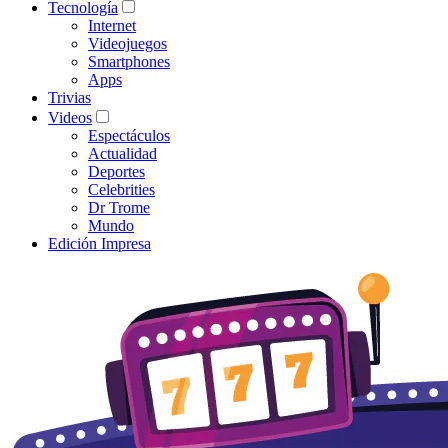
Tecnología
Internet
Videojuegos
Smartphones
Apps
Trivias
Videos
Espectáculos
Actualidad
Deportes
Celebrities
Dr Trome
Mundo
Edición Impresa