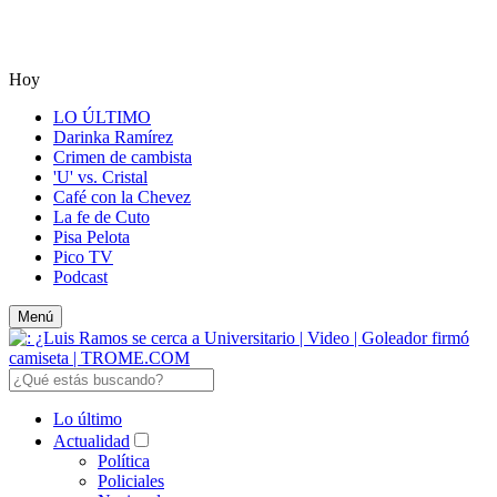
Hoy
LO ÚLTIMO
Darinka Ramírez
Crimen de cambista
'U' vs. Cristal
Café con la Chevez
La fe de Cuto
Pisa Pelota
Pico TV
Podcast
Menú
Lo último
Actualidad
Política
Policiales