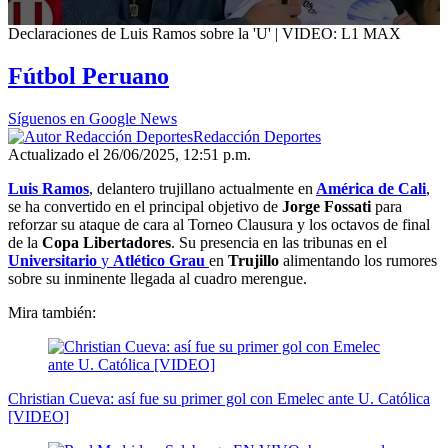
0
Declaraciones de Luis Ramos sobre la 'U' | VIDEO: L1 MAX
seconds
of
Fútbol Peruano
2
minutes,
10
Síguenos en Google News
seconds
Redacción Deportes
Actualizado el 26/06/2025, 12:51 p.m.
Luis Ramos
, delantero trujillano actualmente en
América de Cali
,
se ha convertido en el principal objetivo de
Jorge Fossati
para
reforzar su ataque de cara al Torneo Clausura y los octavos de final
de la
Copa Libertadores
. Su presencia en las tribunas en el
Universitario
y
Atlético Grau
en
Trujillo
alimentando los rumores
sobre su inminente llegada al cuadro merengue.
Mira también:
Christian Cueva: así fue su primer gol con Emelec ante U. Católica
[VIDEO]