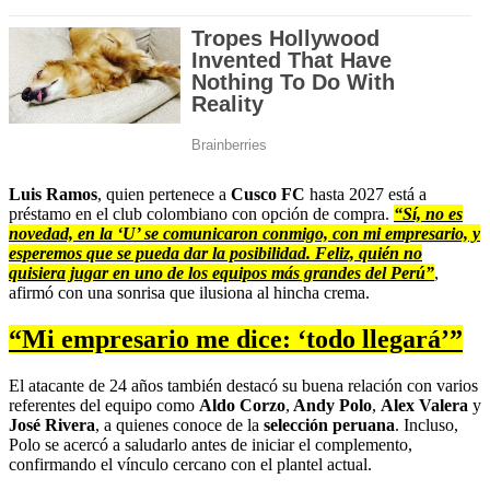
Luis Ramos
, quien pertenece a
Cusco FC
hasta 2027 está a
préstamo en el club colombiano con opción de compra.
“Sí, no es
novedad, en la ‘U’ se comunicaron conmigo, con mi empresario, y
esperemos que se pueda dar la posibilidad. Feliz, quién no
quisiera jugar en uno de los equipos más grandes del Perú”
,
afirmó con una sonrisa que ilusiona al hincha crema.
“Mi empresario me dice: ‘todo llegará’”
El atacante de 24 años también destacó su buena relación con varios
referentes del equipo como
Aldo Corzo
,
Andy Polo
,
Alex Valera
y
José Rivera
, a quienes conoce de la
selección peruana
. Incluso,
Polo se acercó a saludarlo antes de iniciar el complemento,
confirmando el vínculo cercano con el plantel actual.