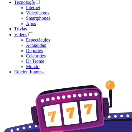
Tecnología
Internet
Videojuegos
Smartphones
Apps
Trivias
Videos
Espectáculos
Actualidad
Deportes
Celebrities
Dr Trome
Mundo
Edición Impresa