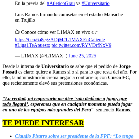
En la previa del
#AtleticoGrau
vs
#Universitario
Luis Ramos firmando camisetas en el estadio Mansiche
en Trujillo
📺 Conoce cómo ver L1MAX en vivo 👉
https://t.co/6a8egzADjM
#L1MAXEnCaliente
#Liga1TeApuesto
pic.twitter.com/RYVDrfNxV9
— L1MAX (@L1MAX_)
June 25, 2025
Desde la interna de
Universitario
se sabe que el pedido de
Jorge
Fossati
es claro: quiere a Ramos sí o sí para lo que resta del año. Por
ello, la administración crema negocia contrarreloj con
Cusco FC
,
que recientemente elevó sus pretensiones económicas.
“La verdad, mi empresario me dice ‘solo dedícate a jugar, que
todo llegará’
, esperemos que en cualquier momento pueda jugar
en uno de los equipos más grandes del Perú
”, sentenció
Ramos
.
TE PUEDE INTERESAR
Claudio Pizarro sobre ser presidente de la FPF: “Lo tengo