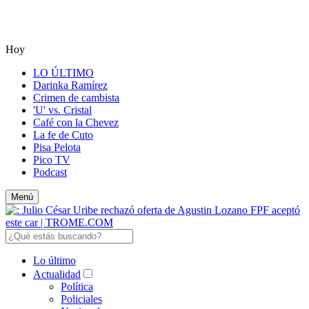
Hoy
LO ÚLTIMO
Darinka Ramírez
Crimen de cambista
'U' vs. Cristal
Café con la Chevez
La fe de Cuto
Pisa Pelota
Pico TV
Podcast
Menú
Lo último
Actualidad
Política
Policiales