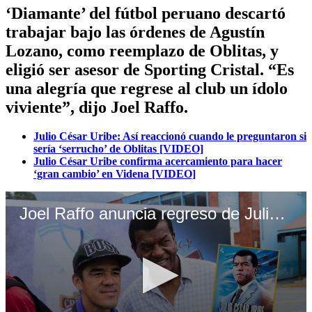
‘Diamante’ del fútbol peruano descartó
trabajar bajo las órdenes de Agustín
Lozano, como reemplazo de Oblitas, y
eligió ser asesor de Sporting Cristal. “Es
una alegría que regrese al club un ídolo
viviente”, dijo Joel Raffo.
Julio César Uribe: Así reaccionó cuando le preguntaron si
sería ‘serrucho’ de Oblitas [VIDEO]
Julio César Uribe confirma acercamiento para hacer
‘gran cambio’ en Videna [VIDEO]
Joel Raffo anuncia regreso de Julio César Uribe como asesor de Sporting Cristal