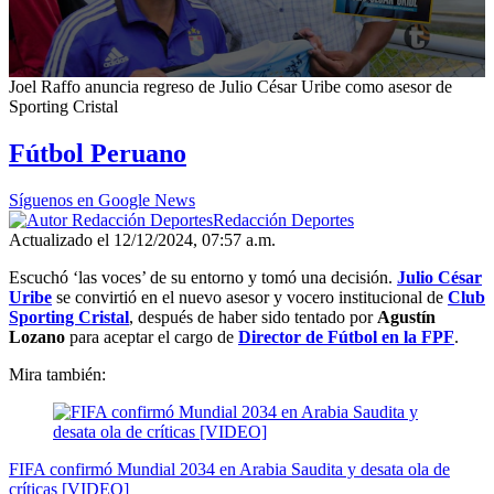
0
Joel Raffo anuncia regreso de Julio César Uribe como asesor de
seconds
Sporting Cristal
of
1
Fútbol Peruano
minute,
59
seconds
Síguenos en Google News
Redacción Deportes
Actualizado el 12/12/2024, 07:57 a.m.
Escuchó ‘las voces’ de su entorno y tomó una decisión.
Julio César
Uribe
se convirtió en el nuevo asesor y vocero institucional de
Club
Sporting Cristal
, después de haber sido tentado por
Agustín
Lozano
para aceptar el cargo de
Director de Fútbol en la FPF
.
Mira también:
FIFA confirmó Mundial 2034 en Arabia Saudita y desata ola de
críticas [VIDEO]