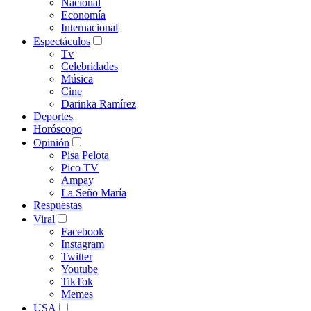
Nacional
Economía
Internacional
Espectáculos
Tv
Celebridades
Música
Cine
Darinka Ramírez
Deportes
Horóscopo
Opinión
Pisa Pelota
Pico TV
Ampay
La Seño María
Respuestas
Viral
Facebook
Instagram
Twitter
Youtube
TikTok
Memes
USA