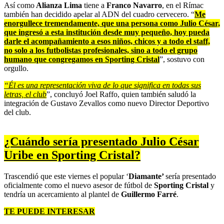
Así como
Alianza Lima
tiene a
Franco Navarro
, en el Rímac
también han decidido apelar al ADN del cuadro cervecero. “
Me
enorgullece tremendamente, que una persona como Julio César,
que ingresó a esta institución desde muy pequeño, hoy pueda
darle el acompañamiento a esos niños, chicos y a todo el staff,
no solo a los futbolistas profesionales, sino a todo el grupo
humano que congregamos en Sporting Cristal
”, sostuvo con
orgullo.
“Él es una representación viva de lo que significa en todas sus
letras, el club
”, concluyó Joel Raffo, quien también saludó la
integración de Gustavo Zevallos como nuevo Director Deportivo
del club.
¿Cuándo sería presentado Julio César
Uribe en Sporting Cristal?
Trascendió que este viernes el popular ‘
Diamante’
sería presentado
oficialmente como el nuevo asesor de fútbol de
Sporting Cristal
y
tendría un acercamiento al plantel de
Guillermo Farré
.
TE PUEDE INTERESAR