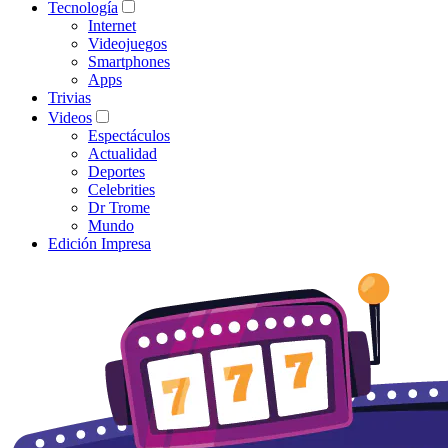
Tecnología
Internet
Videojuegos
Smartphones
Apps
Trivias
Videos
Espectáculos
Actualidad
Deportes
Celebrities
Dr Trome
Mundo
Edición Impresa