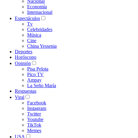
Nacional
Economía
Internacional
Espectáculos
Tv
Celebridades
Música
Cine
China Yessenia
Deportes
Horóscopo
Opinión
Pisa Pelota
Pico TV
Ampay
La Seño María
Respuestas
Viral
Facebook
Instagram
Twitter
Youtube
TikTok
Memes
USA