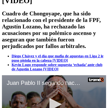
[VIDEO]
Cuadro de Chongoyape, que ha sido
relacionado con el presidente de la FPF,
Agustín Lozano, ha rechazado las
acusaciones por su polémico ascenso y
aseguran que también fueron
perjudicados por fallos arbitrales.
Diego Chávez y el día que mafia de apuestas en Liga 2 le
puso pistola en la cabeza [VIDEO]
Kevin Lugo responde sobre supuesta ‘echada’ ante club
de Agustín Lozano [VIDEO]
Juan Pablo II segundo hace du descargo a polémico ascenso (Video: Asociación Juan Pablo II)