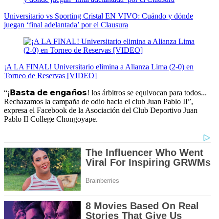
Universitario vs Sporting Cristal EN VIVO: Cuándo y dónde
juegan ‘final adelantada’ por el Clausura
¡A LA FINAL! Universitario elimina a Alianza Lima (2-0) en
Torneo de Reservas [VIDEO]
“¡𝗕𝗮𝘀𝘁𝗮 𝗱𝗲 𝗲𝗻𝗴𝗮𝗻̃𝗼𝘀! los árbitros se equivocan para todos...
Rechazamos la campaña de odio hacia el club Juan Pablo II”,
expresa el Facebook de la Asociación del Club Deportivo Juan
Pablo II College Chongoyape.