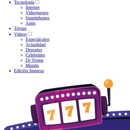
Tecnología
Internet
Videojuegos
Smartphones
Apps
Trivias
Videos
Espectáculos
Actualidad
Deportes
Celebrities
Dr Trome
Mundo
Edición Impresa