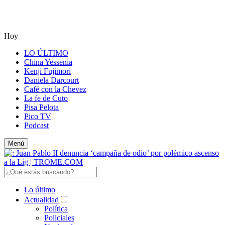
Hoy
LO ÚLTIMO
China Yessenia
Kenji Fujimori
Daniela Darcourt
Café con la Chevez
La fe de Cuto
Pisa Pelota
Pico TV
Podcast
Menú
Lo último
Actualidad
Política
Policiales