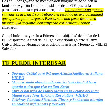
Los de
Chongoyape
no mencionaron ninguna relación con la
familia de Agustín Lozano, presidente de la FPF, pese a la
participación de la esposa del dirigente. “
Juan Pablo II ha ganado
su lugar en la Liga 1 con trabajo y el respaldo de una comunidad
que apuesta por el deporte. Esta es solo una parte de nuestra
historia, y la seguimos construyendo con justicia y honor
”,
agregaron.
Con el boleto asegurado a Primera, los ‘ahijados’ del titular de la
FPF disputaron la final de la Liga 2 este domingo ante Alianza
Universidad de Huánuco en el estadio Iván Elías Moreno de Villa El
Salvador.
TE PUEDE INTERESAR
Sporting Cristal cayó 0-1 ante Alianza Atlético en Sullana |
VIDEO
‘Aquí sí’ anda obsesionado con las ‘colochas’: Ahora
apunta a otra que vive en San Borja
Mira el hat trick de Lionel Messi en la victoria del Inter
Miami sobre New England Revolution | VIDEO
Celebrity Combat: Sibenitoo, Flavvv y Socicrema triunfan
en pelas de influencers y tiktokers