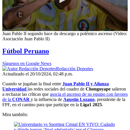
0
Juan Pablo II segundo hace du descargo a polémico ascenso (Video:
seconds
Asociación Juan Pablo II)
of
6
Fútbol Peruano
minutes,
15
seconds
Síguenos en Google News
Redacción Deportes
Actualizado el 20/10/2024, 02:48 p.m.
Cuando se jugaban la final entre
Juan Pablo II y Alianza
Universidad
las redes sociales del cuadro de
Chongoyape
salieron
a rechazar las críticas que
asocia el ascenso de su equipo con favores
de la
CONAR
y la influencia de
Agustín Lozano
, presidente de la
FPF, en el camino para que participe en la
Liga1 2025
.
Mira también: