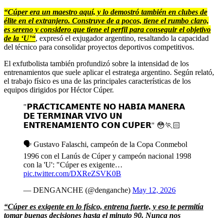
“Cúper era un maestro aquí, y lo demostró también en clubes de
élite en el extranjero. Construye de a pocos, tiene el rumbo claro,
es sereno y considero que tiene el perfil para conseguir el objetivo
de la ‘U’“
, expresó el exjugador argentino, resaltando la capacidad
del técnico para consolidar proyectos deportivos competitivos.
El exfutbolista también profundizó sobre la intensidad de los
entrenamientos que suele aplicar el estratega argentino. Según relató,
el trabajo físico es una de las principales características de los
equipos dirigidos por Héctor Cúper.
"𝗣𝗥𝗔́𝗖𝗧𝗜𝗖𝗔𝗠𝗘𝗡𝗧𝗘 𝗡𝗢 𝗛𝗔𝗕𝗜́𝗔 𝗠𝗔𝗡𝗘𝗥𝗔
𝗗𝗘 𝗧𝗘𝗥𝗠𝗜𝗡𝗔𝗥 𝗩𝗜𝗩𝗢 𝗨𝗡
𝗘𝗡𝗧𝗥𝗘𝗡𝗔𝗠𝗜𝗘𝗡𝗧𝗢 𝗖𝗢𝗡 𝗖𝗨́𝗣𝗘𝗥" 😳🏃🏻
🗣️ Gustavo Falaschi, campeón de la Copa Conmebol
1996 con el Lanús de Cúper y campeón nacional 1998
con la 'U': "Cúper es exigente…
pic.twitter.com/DXReZSVK0B
— DENGANCHE (@denganche)
May 12, 2026
“Cúper es exigente en lo físico, entrena fuerte, y eso te permitía
tomar buenas decisiones hasta el minuto 90. Nunca nos