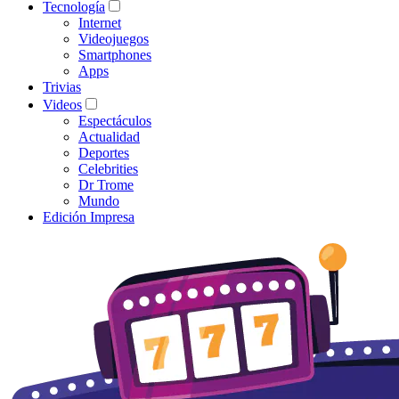
Tecnología
Internet
Videojuegos
Smartphones
Apps
Trivias
Videos
Espectáculos
Actualidad
Deportes
Celebrities
Dr Trome
Mundo
Edición Impresa