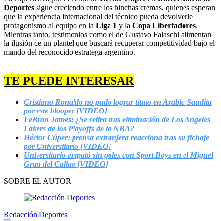
Deportes
sigue creciendo entre los hinchas cremas, quienes esperan
que la experiencia internacional del técnico pueda devolverle
protagonismo al equipo en la
Liga 1
y la
Copa Libertadores
.
Mientras tanto, testimonios como el de Gustavo Falaschi alimentan
la ilusión de un plantel que buscará recuperar competitividad bajo el
mando del reconocido estratega argentino.
TE PUEDE INTERESAR
Cristiano Ronaldo no pudo lograr título en Arabia Saudita
por este blooper [VIDEO]
LeBron James: ¿Se retira tras eliminación de Los Angeles
Lakers de los Playoffs de la NBA?
Héctor Cúper: prensa extranjera reacciona tras su fichaje
por Universitario [VIDEO]
Universitario empató sin goles con Sport Boys en el Miguel
Grau del Callao [VIDEO]
SOBRE EL AUTOR
Redacción Deportes