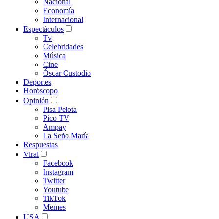
Nacional
Economía
Internacional
Espectáculos
Tv
Celebridades
Música
Cine
Óscar Custodio
Deportes
Horóscopo
Opinión
Pisa Pelota
Pico TV
Ampay
La Seño María
Respuestas
Viral
Facebook
Instagram
Twitter
Youtube
TikTok
Memes
USA