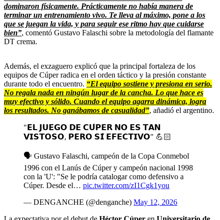
dominaron físicamente. Prácticamente no había manera de
terminar un entrenamiento vivo. Te lleva al máximo, pone a los
que se juegan la vida, y para seguir ese ritmo hay que cuidarse
bien”
, comentó Gustavo Falaschi sobre la metodología del flamante
DT crema.
Además, el exzaguero explicó que la principal fortaleza de los
equipos de Cúper radica en el orden táctico y la presión constante
durante todo el encuentro.
“El equipo sostiene y presiona en serio.
No regala nada en ningún lugar de la cancha. Lo que hace es
muy efectivo y sólido. Cuando el equipo agarra dinámica, logra
los resultados. No ganábamos de casualidad”
, añadió el argentino.
"𝗘𝗟 𝗝𝗨𝗘𝗚𝗢 𝗗𝗘 𝗖𝗨́𝗣𝗘𝗥 𝗡𝗢 𝗘𝗦 𝗧𝗔𝗡
𝗩𝗜𝗦𝗧𝗢𝗦𝗢, 𝗣𝗘𝗥𝗢 𝗦𝗜́ 𝗘𝗙𝗘𝗖𝗧𝗜𝗩𝗢" 💪🏻
🗣️ Gustavo Falaschi, campeón de la Copa Conmebol
1996 con el Lanús de Cúper y campeón nacional 1998
con la 'U': "Se le podría catalogar como defensivo a
Cúper. Desde el…
pic.twitter.com/zI1Cgk1you
— DENGANCHE (@denganche)
May 12, 2026
La expectativa por el debut de
Héctor Cúper
en
Universitario de